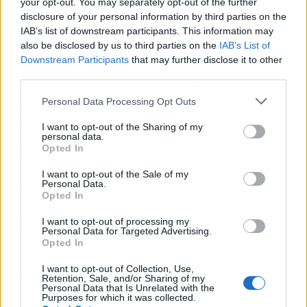
your opt-out. You may separately opt-out of the further
personas señaladas, solo una pareja que ha
disclosure of your personal information by third parties on the
decidido seguir caminos distintos en el peor
IAB’s list of downstream participants. This information may
also be disclosed by us to third parties on the
IAB’s List of
momento posible. El próximo capítulo de
Downstream Participants
that may further disclose it to other
Morante, con su regreso a los ruedos aún en el
third parties.
aire, será también el de un hombre que tiene
que reconstruir su vida personal casi desde
Personal Data Processing Opt Outs
cero.
I want to opt-out of the Sharing of my
personal data.
Opted In
El chisme en 3 claves (TL;DR)
I want to opt-out of the Sale of my
Personal Data.
👀
¿Quiénes son los protagonistas?
El torero Morante de La
Opted In
Puebla y Elisabeth Garrido, casados desde 2010.
I want to opt-out of processing my
🔥
¿Cuál es el drama?
Han roto su matrimonio tras 16 años y la
Personal Data for Targeted Advertising.
noticia la ha confirmado el periodista Vicente Zabala en su
Opted In
nueva biografía.
I want to opt-out of Collection, Use,
📲
¿Por qué todo internet habla de esto?
Porque el adiós se
Retention, Sale, and/or Sharing of my
Personal Data that Is Unrelated with the
fraguó en silencio en 2025, pero el golpe mediático ha llegado
Purposes for which it was collected.