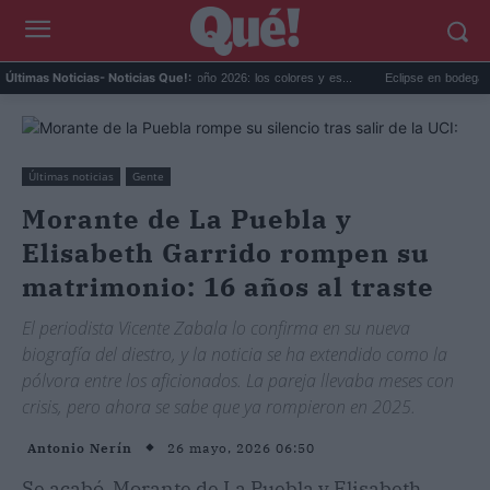
Tendencias decoración otoño 2026: los colores y es...
Eclipse en bodegas de Catal
Últimas Noticias
- Noticias Que!:
Últimas noticias
Gente
Morante de La Puebla y
Elisabeth Garrido rompen su
matrimonio: 16 años al traste
El periodista Vicente Zabala lo confirma en su nueva
biografía del diestro, y la noticia se ha extendido como la
pólvora entre los aficionados. La pareja llevaba meses con
crisis, pero ahora se sabe que ya rompieron en 2025.
26 mayo, 2026 06:50
Antonio Nerín
Se acabó. Morante de La Puebla y Elisabeth