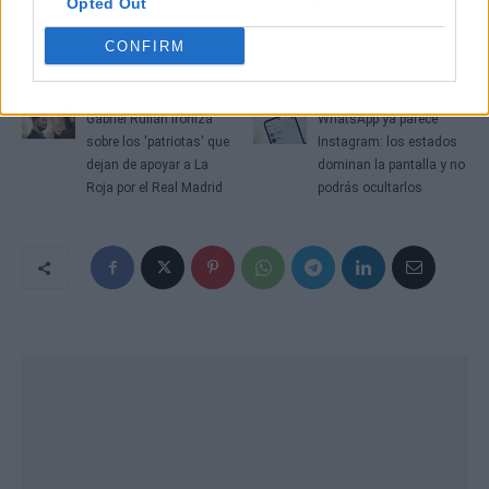
ahora justo cuando el torero lidia con problemas de salud
Opted Out
mental.
CONFIRM
Artículo anterior
Artículo siguiente
Gabriel Rufián ironiza
WhatsApp ya parece
sobre los 'patriotas' que
Instagram: los estados
dejan de apoyar a La
dominan la pantalla y no
Roja por el Real Madrid
podrás ocultarlos