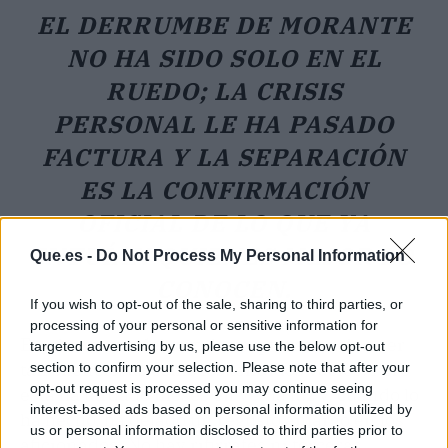
EL DERRUMBE DE MORANTE
NO HA SIDO SOLO EN EL
RUEDO; LA CRISIS
PERSONAL LE HA PASADO
FACTURA Y LA SEPARACIÓN
ES LA CONFIRMACIÓN
OFICIAL DE LO QUE YA
INTUÍAN QUIENES MEJOR LO
Que.es -
Do Not Process My Personal Information
CONOCEN.
If you wish to opt-out of the sale, sharing to third parties, or
processing of your personal or sensitive information for
En el entorno del toro, las rupturas suelen ser
targeted advertising by us, please use the below opt-out
tan silenciosas como los tendidos vacíos. Pero
section to confirm your selection. Please note that after your
opt-out request is processed you may continue seeing
esta ha tardado meses en ver la luz y, cuando lo
interest-based ads based on personal information utilized by
ha hecho, ha dejado un regusto amargo en los
us or personal information disclosed to third parties prior to
aficionados. No hay rifirrafes ni terceras