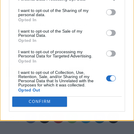
con una crisis en su amistad por la falta de contenido conjunto.
Dulceida lo ha desmentido en una entrevista con un 'Nos
I want to opt-out of the Sharing of my
personal data.
queremos mucho'.
Opted In
📲
¿Por qué todo internet habla de esto?
Porque es el fin de un
I want to opt-out of the Sale of my
culebrón sin fundamento que demuestra que, a veces, la
Personal Data.
amistad real no necesita explicaciones públicas. Y porque el
Opted In
alivio de los fans ha sido tan viral como el rumor.
I want to opt-out of processing my
Personal Data for Targeted Advertising.
Opted In
Artículo anterior
Artículo siguiente
Estudiar con música no
El Pentágono vuelve a
I want to opt-out of Collection, Use,
Retention, Sale, and/or Sharing of my
es truco mágico ni error:
soltar fotos borrosas de
Personal Data that Is Unrelated with the
la ciencia revela que
OVNIS: 5,6 GB de píxeles
Purposes for which it was collected.
depende de cada
que no prueban nada
Opted Out
persona
CONFIRM