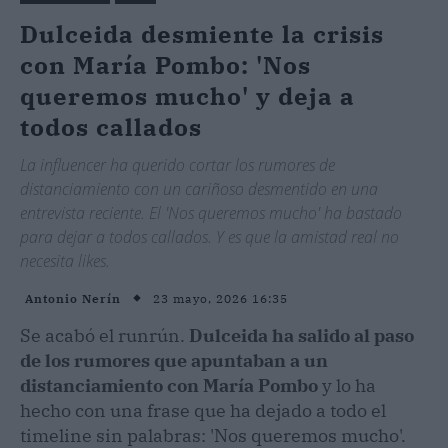
Dulceida desmiente la crisis
con María Pombo: 'Nos
queremos mucho' y deja a
todos callados
La influencer ha querido cortar los rumores de
distanciamiento con un cariñoso desmentido en una
entrevista reciente. El 'Nos queremos mucho' ha bastado
para dejar a todos callados. Y es que la amistad real no
necesita likes.
23 mayo, 2026 16:35
Antonio Nerín
Se acabó el runrún.
Dulceida ha salido al paso
de los rumores que apuntaban a un
distanciamiento con María Pombo
y lo ha
hecho con una frase que ha dejado a todo el
timeline sin palabras: 'Nos queremos mucho'.