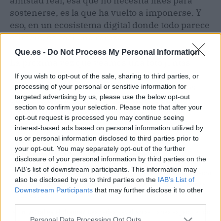
amistad real, esa que no necesita likes para
sostenerse, es la que ha vuelto a imponerse. Y
eso, en un ecosistema digital donde todo parece
efímero, es casi una rareza.
Que.es -
Do Not Process My Personal Information
La próxima vez que veamos una foto juntas —
porque la habrá—, el gesto tendrá más
If you wish to opt-out of the sale, sharing to third parties, or
significado que nunca. Y mientras tanto, nos
processing of your personal or sensitive information for
targeted advertising by us, please use the below opt-out
queda la lección: a veces, un 'nos queremos
section to confirm your selection. Please note that after your
mucho' dicho con calma es el mejor zasca
opt-out request is processed you may continue seeing
posible.
interest-based ads based on personal information utilized by
us or personal information disclosed to third parties prior to
El chisme en 3 claves (TL;DR)
your opt-out. You may separately opt-out of the further
disclosure of your personal information by third parties on the
IAB’s list of downstream participants. This information may
👀
¿Quiénes son los protagonistas?
Dulceida (Aída Domenech)
also be disclosed by us to third parties on the
IAB’s List of
y María Pombo, dos de las influencers más icónicas y queridas
Downstream Participants
that may further disclose it to other
de España.
third parties.
🔥
¿Cuál es el drama?
Las redes llevaban semanas especulando
Personal Data Processing Opt Outs