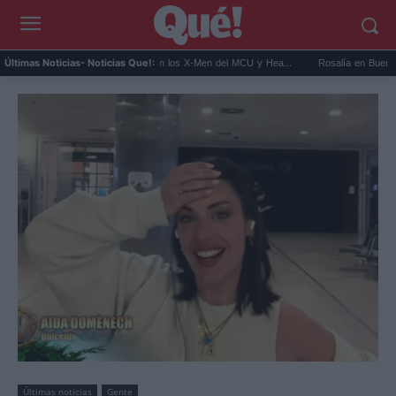
Kit Connor será Cíclope en los X-Men del MCU y Hea...
Rosalía en Buenos Aires: de
Últimas Noticias
- Noticias Que!:
Últimas noticias
Gente