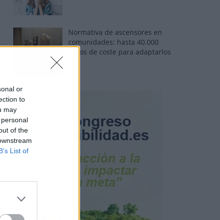
Normativa de ascensores en
comunidades: hasta 40.000
euros de coste para adaptarlos
sonal or
ection to
ou may
 personal
out of the
 downstream
B’s List of