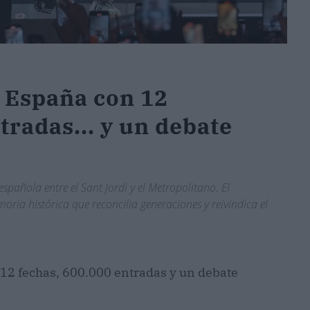
 España con 12
tradas... y un debate
pañola entre el Sant Jordi y el Metropolitano. El
ria histórica que reconcilia generaciones y reivindica el
12 fechas, 600.000 entradas y un debate