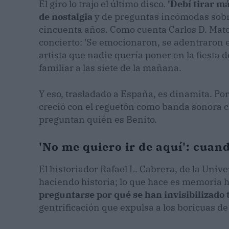
El giro lo trajo el último disco.
'Debí tirar m
de nostalgia
y de preguntas incómodas sobre
cincuenta años. Como cuenta Carlos D. Mato
concierto: 'Se emocionaron, se adentraron en 
artista que nadie quería poner en la fiesta d
familiar a las siete de la mañana.
Y eso, trasladado a España, es dinamita. P
creció con el reguetón como banda sonora c
preguntan quién es Benito.
'No me quiero ir de aquí': cuand
El historiador Rafael L. Cabrera, de la Univer
haciendo historia; lo que hace es memoria hi
preguntarse por qué se han invisibilizado 
gentrificación que expulsa a los boricuas de