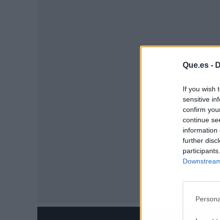
P
Que.es -
D
If you wish 
sensitive in
confirm you
continue se
information 
further disc
participants
Downstream 
Persona