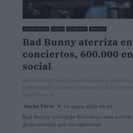
Últimas noticias
Cultura
Lo más visto
Portada 3
Bad Bunny aterriza en
conciertos, 600.000 en
social
Más de 600.000 entradas vendidas para su residencia es
puertorriqueño convierte cada show en un acto de memo
orgullo boricua.
Nacho Pérez
22 mayo, 2026 09:30
Bad Bunny enciende Barcelona esta noche: 
generacional que no esperabas.