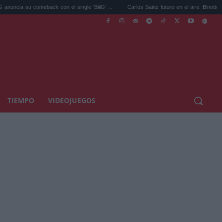
ack con el single 'BiiiG' ...
Carlos Sainz futuro en el aire: Binotto ya sonríe ...
TIEMPO
VIDEOJUEGOS