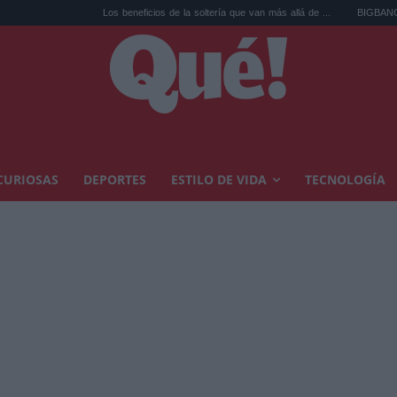
Los beneficios de la soltería que van más allá de ...
BIGBANG anuncia su comeb
CURIOSAS
DEPORTES
ESTILO DE VIDA
TECNOLOGÍA