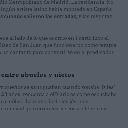
adio Metropolitano de Madrid. La residencia 'No
 ningún artista latino había montado en España
os cuando salieron las entradas
, y las reventas
ce al lado de lo que ocurrió en Puerto Rico el
oliseo de San Juan que funcionaron como terapia
olo un cantante para convertirse en el predicador
entre abuelos y nietos
rriqueños se santiguaban cuando sonaba 'Diles'
de 23 años, recuerda a elDiario.es cómo escuchaba
 católico. La mayoría de los jóvenes
a musical: perreo en los cascos y silencio en