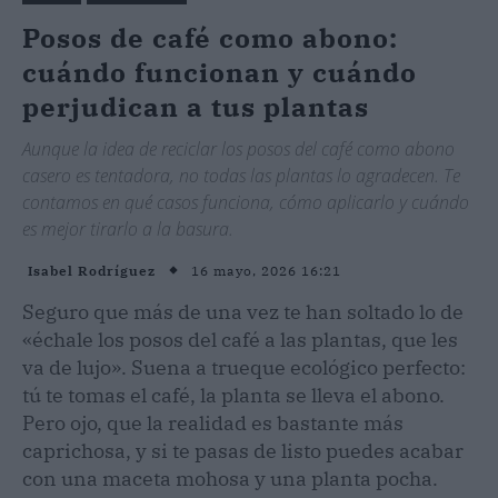
Posos de café como abono:
cuándo funcionan y cuándo
perjudican a tus plantas
Aunque la idea de reciclar los posos del café como abono
casero es tentadora, no todas las plantas lo agradecen. Te
contamos en qué casos funciona, cómo aplicarlo y cuándo
es mejor tirarlo a la basura.
16 mayo, 2026 16:21
Isabel Rodríguez
Seguro que más de una vez te han soltado lo de
«échale los posos del café a las plantas, que les
va de lujo». Suena a trueque ecológico perfecto:
tú te tomas el café, la planta se lleva el abono.
Pero ojo, que la realidad es bastante más
caprichosa, y si te pasas de listo puedes acabar
con una maceta mohosa y una planta pocha.