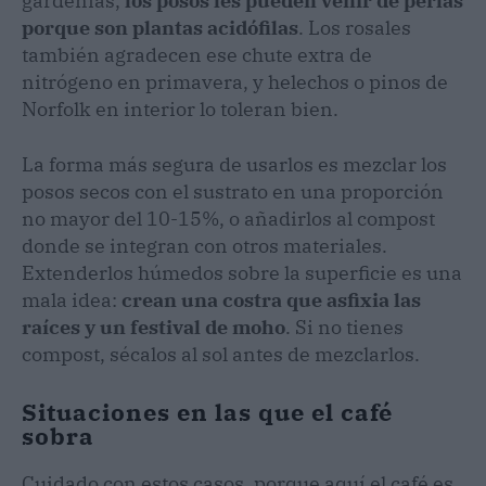
gardenias,
los posos les pueden venir de perlas
porque son plantas acidófilas
. Los rosales
también agradecen ese chute extra de
nitrógeno en primavera, y helechos o pinos de
Norfolk en interior lo toleran bien.
La forma más segura de usarlos es mezclar los
posos secos con el sustrato en una proporción
no mayor del 10-15%, o añadirlos al compost
donde se integran con otros materiales.
Extenderlos húmedos sobre la superficie es una
mala idea:
crean una costra que asfixia las
raíces y un festival de moho
. Si no tienes
compost, sécalos al sol antes de mezclarlos.
Situaciones en las que el café
sobra
Cuidado con estos casos, porque aquí el café es