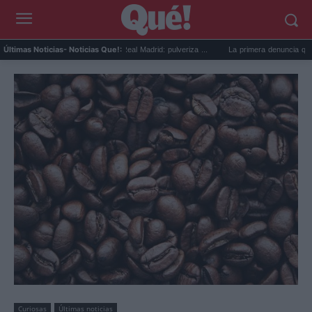
haje de Yan Diomande al Real Madrid: pulveriza ...
La primera denuncia que pone al 
Últimas Noticias
- Noticias Que!:
Curiosas
Últimas noticias