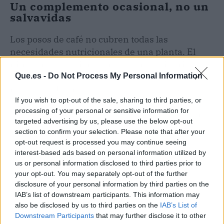
Un complemento ocasional, no un
salvavidas
Los posos de café no cubren todas las
necesidades nutricionales de una planta. El
nitrógeno está bien, pero sin un equilibrio de
fósforo y potasio la floración y el crecimiento se
Que.es -
Do Not Process My Personal Information
resienten. Usarlos como sustituto del abono
habitual es como alimentarte solo de lechuga:
If you wish to opt-out of the sale, sharing to third parties, or
processing of your personal or sensitive information for
aguantas una semana, pero a la larga te faltan
targeted advertising by us, please use the below opt-out
piezas.
section to confirm your selection. Please note that after your
opt-out request is processed you may continue seeing
interest-based ads based on personal information utilized by
us or personal information disclosed to third parties prior to
your opt-out. You may separately opt-out of the further
disclosure of your personal information by third parties on the
IAB’s list of downstream participants. This information may
also be disclosed by us to third parties on the
IAB’s List of
Downstream Participants
that may further disclose it to other