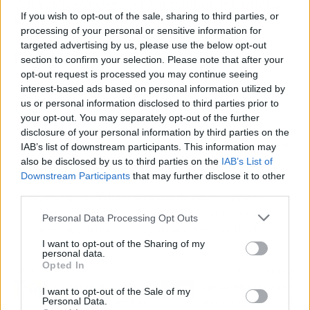
con sus proyectos, pero la sombra del 'what if'
If you wish to opt-out of the sale, sharing to third parties, or
les va a perseguir unos cuantos días.
processing of your personal or sensitive information for
targeted advertising by us, please use the below opt-out
El chisme en 3 claves (TL;DR)
section to confirm your selection. Please note that after your
opt-out request is processed you may continue seeing
interest-based ads based on personal information utilized by
👀
¿Quiénes son los protagonistas?
Virginia Fonseca,
us or personal information disclosed to third parties prior to
influencer brasileña de 40M de seguidores, y Vinícius Jr,
your opt-out. You may separately opt-out of the further
delantero estrella del Real Madrid.
disclosure of your personal information by third parties on the
🔥
¿Cuál es el drama?
Ella anuncia la ruptura por Instagram
IAB’s list of downstream participants. This information may
con un mensaje de madurez extrema, horas después de
also be disclosed by us to third parties on the
IAB’s List of
estar juntos en el Bernabéu.
Downstream Participants
that may further disclose it to other
third parties.
📲
¿Por qué todo internet habla de esto?
Porque la
cronología es casi cruel: de las sonrisas del jueves al
Personal Data Processing Opt Outs
comunicado del viernes, con el madridismo en shock.
I want to opt-out of the Sharing of my
personal data.
Opted In
Artículo anterior
Artículo siguiente
Camilla se opuso a la
OpenAI demanda Apple
I want to opt-out of the Sale of my
Personal Data.
boda de Guillermo y Kate
por no cumplir el acuerdo