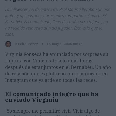
La influencer y el delantero del Real Madrid llevaban un año
juntos y apenas unas horas antes compartían el palco del
Bernabéu. El comunicado, lleno de cariño pero tajante, no
ha recibido respuesta aún del jugador. Esto es lo que se
sabe.
16 mayo, 2026 08:46
Nacho Pérez
Virginia Fonseca ha anunciado por sorpresa su
ruptura con Vinícius Jr solo unas horas
después de estar juntos en el Bernabéu. Un año
de relación que explota con un comunicado en
Instagram que ya arde en todas las redes.
El comunicado íntegro que ha
enviado Virginia
'Yo siempre me permitiré vivir. Vivir algo de