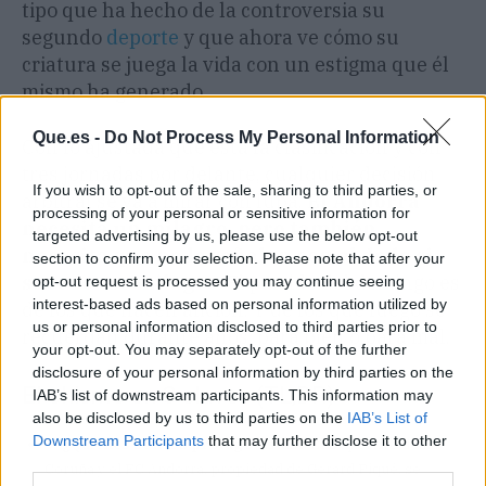
tipo que ha hecho de la controversia su
segundo
deporte
y que ahora ve cómo su
criatura se juega la vida con un estigma que él
mismo ha generado.
Que.es -
Do Not Process My Personal Information
Con lo ajustada que está la clasificación y con
tres jornadas por delante, cualquier decisión
If you wish to opt-out of the sale, sharing to third parties, or
arbitral se va a mirar con lupa.
El Andorra
processing of your personal or sensitive information for
necesita un milagro, pero también
targeted advertising by us, please use the below opt-out
necesita que no le señalen con el dedo si
section to confirm your selection. Please note that after your
sucede ese milagro
. El partido del domingo es
opt-out request is processed you may continue seeing
interest-based ads based on personal information utilized by
de los que hacen afición. Y de los que luego se
us or personal information disclosed to third parties prior to
recuerdan durante años, para bien o para mal.
your opt-out. You may separately opt-out of the further
disclosure of your personal information by third parties on the
El chisme en 3 claves (TL;DR)
IAB’s list of downstream participants. This information may
also be disclosed by us to third parties on the
IAB’s List of
Downstream Participants
that may further disclose it to other
👀
¿Quiénes son los protagonistas?
El Deportivo de La
third parties.
Coruña y el FC Andorra, propiedad de Gerard Piqué, se