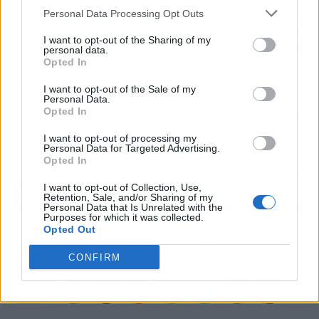
juegan el ascenso directo.
Personal Data Processing Opt Outs
🔥
¿Cuál es el drama?
Un acta arbitral recoge amenazas del
I want to opt-out of the Sharing of my
propio Piqué a los colegiados en la jornada anterior, y ahora
personal data.
todo el mundo mira de reojo al partido decisivo.
Opted In
📲
¿Por qué todo internet habla de esto?
Porque mezcla
I want to opt-out of the Sale of my
Personal Data.
fútbol, polémica, un nombre ilustre y un desenlace que
Opted In
puede acabar en ascenso o en un escándalo de los que arden
en redes durante meses.
I want to opt-out of processing my
Personal Data for Targeted Advertising.
Opted In
Artículo anterior
Artículo siguiente
I want to opt-out of Collection, Use,
La influencia de Stallone
Escándalo Militao-
Retention, Sale, and/or Sharing of my
Personal Data that Is Unrelated with the
en Matt Damon que
Vinicius: el central rompe
Purposes for which it was collected.
nadie vio venir: el 'Rocky'
su silencio y lo niega
Opted Out
que inspiró 'Will Hunting'
todo
CONFIRM