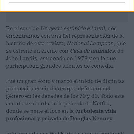
En el caso de
Un gesto estúpido e inútil,
nos
encontramos con una fiel representación de la
historia de esta revista,
National Lampoon,
que
se estrenó en el cine con
Casa de animales
, de
John Landis, estrenada en 1978 y en la que
participaban grandes talentos de comedia.
Fue un gran éxito y marcó el inicio de distintas
producciones similares que definieron el
género en las décadas de los 70 y 80. Todo este
asunto se aborda en la película de Netflix,
donde se pone el foco en la
turbulenta vida
profesional y privada de Douglas Kenney
.
Interpretado por Will Forte, y siendo Domhnall