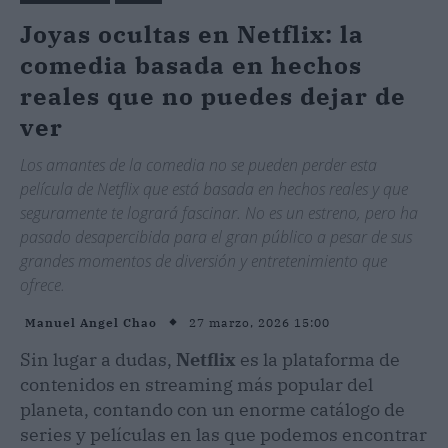
Joyas ocultas en Netflix: la
comedia basada en hechos
reales que no puedes dejar de
ver
Los amantes de la comedia no se pueden perder esta
película de Netflix que está basada en hechos reales y que
seguramente te logrará fascinar. No es un estreno, pero ha
pasado desapercibida para el gran público a pesar de sus
grandes momentos de diversión y entretenimiento que
ofrece.
27 marzo, 2026 15:00
Manuel Angel Chao
Sin lugar a dudas,
Netflix
es la plataforma de
contenidos en streaming más popular del
planeta, contando con un enorme catálogo de
series y películas en las que podemos encontrar