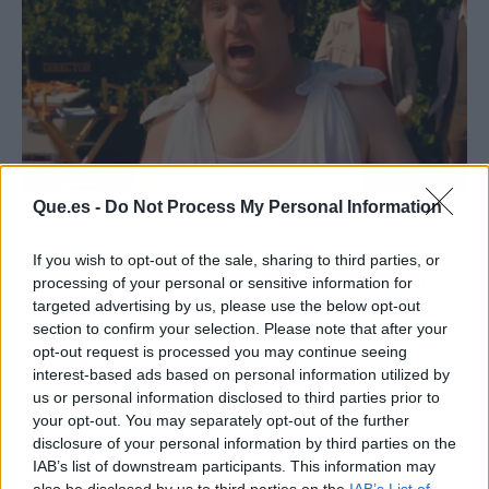
Que.es -
Do Not Process My Personal Information
Fuente: Netflix
Netflix ha cambiado las reglas en el
nuevo
If you wish to opt-out of the sale, sharing to third parties, or
camino de las películas
desde las salas de cine
processing of your personal or sensitive information for
hasta tu casa, pero al mismo tiempo nos
targeted advertising by us, please use the below opt-out
section to confirm your selection. Please note that after your
permite seguir disfrutando de grandes joyas
opt-out request is processed you may continue seeing
ocultas en su enorme catálogo.
interest-based ads based on personal information utilized by
us or personal information disclosed to third parties prior to
your opt-out. You may separately opt-out of the further
disclosure of your personal information by third parties on the
IAB’s list of downstream participants. This information may