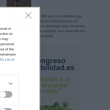
110.000 euros en Madrid por
31.000 en Extremadura: el
dinero ahorrado que necesitas
sonal or
para comprar una vivienda por
ection to
comunidad
ou may
 personal
out of the
 downstream
B’s List of