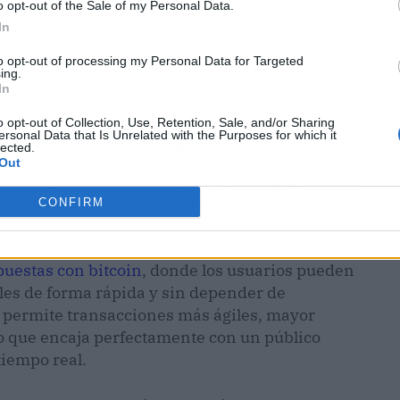
o opt-out of the Sale of my Personal Data.
un cambio de mentalidad. Ya no se trata
In
 el precio. Ahora los usuarios quieren usar sus
to opt-out of processing my Personal Data for Targeted
 acceder a servicios premium o simplemente
ing.
In
entorno digital.
o opt-out of Collection, Use, Retention, Sale, and/or Sharing
ersonal Data that Is Unrelated with the Purposes for which it
tretenimiento digital
lected.
Out
il y exigente. Plataformas de streaming, tiendas
han empezado a explorar opciones de pago con
CONFIRM
puestas con bitcoin
, donde los usuarios pueden
les de forma rápida y sin depender de
o permite transacciones más ágiles, mayor
lo que encaja perfectamente con un público
tiempo real.