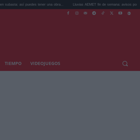
uedes tener una obra...
Lluvias AEMET fin de semana: avisos por tormentas ...
TIEMPO
VIDEOJUEGOS