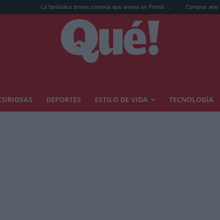
a fantástica bruma corporal que arrasa en Primor ...
Comprar arte en subasta: así p
CURIOSAS
DEPORTES
ESTILO DE VIDA
TECNOLOGÍA