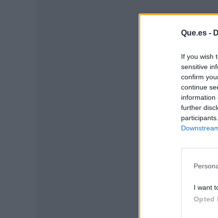
Que.es -
D
If you wish 
sensitive in
P
confirm you
continue se
information 
further disc
participants
Downstream 
Persona
I want t
Opted 