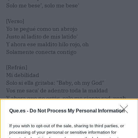
Solo me bese’, solo me bese'
[Verso]
Yo te pegué como un abrojo
Justo al ladito de mis latido'
Y ahora ese maldito hilo rojo, oh
Solamente conecta contigo
[Refrán]
Mi debilidad
Solo si ella gritaba: "Baby, oh my God"
Vos me saca' de adentro toda la maldad
Y ahora que no estás, solo me siento sad, yeah
Que.es -
Do Not Process My Personal Information
[Pre-Coro]
¿Pa' qué negarlo? (Mmm)
If you wish to opt-out of the sale, sharing to third parties, or
¿Por qué no confesarlo? (Mmm)
processing of your personal or sensitive information for
Tú me amas a mí (Mmm)