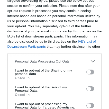
targeted advertising by us, please use the below opt-out
Y yo te amo a ti (¡Wuh!)
section to confirm your selection. Please note that after your
opt-out request is processed you may continue seeing
interest-based ads based on personal information utilized by
[Estribillo]
us or personal information disclosed to third parties prior to
No sé como superarte (No sé)
your opt-out. You may separately opt-out of the further
Dime cómo hacer pa' no pensarte, ey (No sé)
disclosure of your personal information by third parties on the
Aún no puedo perdonarte (No, no)
IAB’s list of downstream participants. This information may
Pero yo muero por ir a buscarte (Yeah)
also be disclosed by us to third parties on the
IAB’s List of
Downstream Participants
that may further disclose it to other
Buscándote sin GPS
third parties.
Pagándote con interese'
Queriendo que solo me bese' (Oh)
Personal Data Processing Opt Outs
Solo me bese’ (Oh), solo me bese’
I want to opt-out of the Sharing of my
personal data.
Opted In
I want to opt-out of the Sale of my
Personal Data.
Opted In
I want to opt-out of processing my
Personal Data for Targeted Advertising.