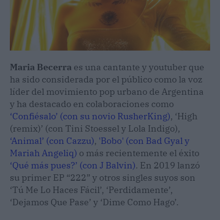
Maria Becerra
es una cantante y youtuber que
ha sido considerada por el público como la voz
líder del movimiento pop urbano de Argentina
y ha destacado en colaboraciones como
‘Confiésalo’ (con su novio RusherKing)
, ‘High
(remix)’ (con Tini Stoessel y Lola Indigo),
‘Animal’ (con Cazzu)
,
'Bobo' (con Bad Gyal y
Mariah Angeliq)
o más recientemente el éxito
‘Qué más pues?’ (con J Balvin)
. En 2019 lanzó
su primer EP “222” y otros singles suyos son
‘Tú Me Lo Haces Fácil’, ‘Perdidamente’,
‘Dejamos Que Pase’ y ‘Dime Como Hago’.