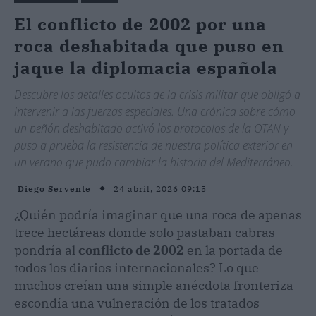
El conflicto de 2002 por una
roca deshabitada que puso en
jaque la diplomacia española
Descubre los detalles ocultos de la crisis militar que obligó a
intervenir a las fuerzas especiales. Una crónica sobre cómo
un peñón deshabitado activó los protocolos de la OTAN y
puso a prueba la resistencia de nuestra política exterior en
un verano que pudo cambiar la historia del Mediterráneo.
24 abril, 2026 09:15
Diego Servente
¿Quién podría imaginar que una roca de apenas
trece hectáreas donde solo pastaban cabras
pondría al
conflicto de 2002
en la portada de
todos los diarios internacionales? Lo que
muchos creían una simple anécdota fronteriza
escondía una vulneración de los tratados