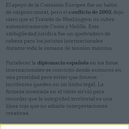
El apoyo de la Comisión Europea fue un balón
de oxígeno moral, pero el
conflicto de 2002
dejó
claro que el Tratado de Washington no cubre
automáticamente Ceuta y Melilla. Esta
ambigüedad jurídica fue un quebradero de
cabeza para los juristas internacionales
durante toda la semana de tensión máxima.
Fortalecer la
diplomacia española
en los foros
internacionales se convirtió desde entonces en
una prioridad para evitar que futuros
incidentes queden en un limbo legal. La
firmeza mostrada en el islote sirvió para
recordar que la integridad territorial es una
línea roja que no admite interpretaciones
creativas.
Elemento
Detalle del
Impacto