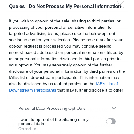
Clave
Conflicto
Final
Que.es -
Do Not Process My Personal Information
Fecha de
11 de julio de
Ruptura de
If you wish to opt-out of the sale, sharing to third parties, or
inicio
2002
relaciones
processing of your personal or sensitive information for
Efectivos
28 miembros
Recuperación
targeted advertising by us, please use the below opt-out
españoles
del MOE
del peñón
section to confirm your selection. Please note that after your
opt-out request is processed you may continue seeing
Colin Powell
Acuerdo de
Mediación
interest-based ads based on personal information utilized by
(EE.UU.)
retirada
us or personal information disclosed to third parties prior to
Coste
Millones de
Disuasión
your opt-out. You may separately opt-out of the further
disclosure of your personal information by third parties on the
operativo
euros
estratégico
IAB’s list of downstream participants. This information may
also be disclosed by us to third parties on the
IAB’s List of
Downstream Participants
that may further disclose it to other
Un legado de soberanía y respeto
third parties.
Personal Data Processing Opt Outs
El cierre definitivo del
conflicto de 2002
no
llegó con las armas, sino con el compromiso
I want to opt-out of the Sharing of my
mutuo de no volver a ocupar aquel peñón de
personal data.
Opted In
discordia. Hoy, el islote de Perejil sigue siendo