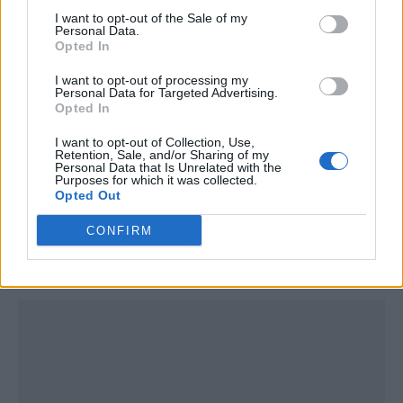
un lugar solitario, pero su nombre quedó
I want to opt-out of the Sale of my
Personal Data.
grabado en la memoria colectiva como el
Opted In
símbolo de un país que no se dejó amedrentar.
I want to opt-out of processing my
Personal Data for Targeted Advertising.
Para el ciudadano actual, entender este
Opted In
episodio refuerza la importancia de una
I want to opt-out of Collection, Use,
diplomacia española
robusta que proteja
Retention, Sale, and/or Sharing of my
Personal Data that Is Unrelated with the
nuestros intereses sin renunciar al diálogo.
Purposes for which it was collected.
Aquella roca deshabitada nos enseñó que, en
Opted Out
política
internacional
, hasta el territorio más
CONFIRM
pequeño puede ser el tablero de una partida
donde se juega el respeto de una nación entera.