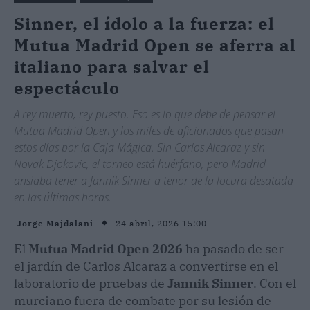
Sinner, el ídolo a la fuerza: el
Mutua Madrid Open se aferra al
italiano para salvar el
espectáculo
A rey muerto, rey puesto. Eso es lo que debe de pensar el
Mutua Madrid Open y los miles de aficionados que pasan
estos días por la Caja Mágica. Sin Carlos Alcaraz y sin
Novak Djokovic, el torneo está huérfano, pero Madrid
ansiaba tener a Jannik Sinner a tenor de la locura desatada
en las últimas horas.
24 abril, 2026 15:00
Jorge Majdalani
El
Mutua Madrid Open 2026
ha pasado de ser
el jardín de Carlos Alcaraz a convertirse en el
laboratorio de pruebas de
Jannik Sinner
. Con el
murciano fuera de combate por su lesión de