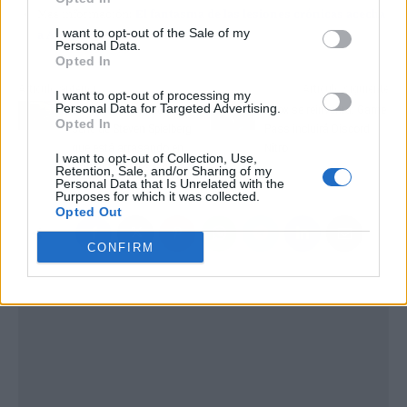
Más información:
El fantasma de las lesiones crónicas acecha
I want to opt-out of the Sale of my
a Alcaraz: "Prefiero volver tarde..."
Personal Data.
Opted In
Artículo anterior
Artículo siguiente
I want to opt-out of processing my
Personal Data for Targeted Advertising.
Dinosaurios en Netflix: la
Xbox se reinventa: Game
Opted In
serie de Steven Spielberg
Pass incluirá Discord
que está arrasando en
Nitro
I want to opt-out of Collection, Use,
visualizaciones globales
Retention, Sale, and/or Sharing of my
Personal Data that Is Unrelated with the
Purposes for which it was collected.
Opted Out
CONFIRM