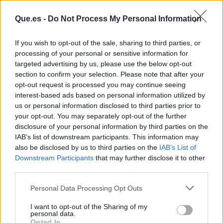
​El italiano representa esa eficiencia que
muchos buscan en su día a día: hacer el trabajo
Que.es -
Do Not Process My Personal Information
bien, rápido y sin adornos innecesarios.
Ha
venido a Madrid a demostrar que el trono está
If you wish to opt-out of the sale, sharing to third parties, or
processing of your personal or sensitive information for
vacío y que él tiene la llave para ocuparlo
, con
targeted advertising by us, please use the below opt-out
o sin permiso de los ausentes.​ A pesar de las
section to confirm your selection. Please note that after your
complicaciones que suponen las bajas de
opt-out request is processed you may continue seeing
última hora y el debate sobre los palcos vacíos,
interest-based ads based on personal information utilized by
el torneo sigue siendo una de las citas más
us or personal information disclosed to third parties prior to
your opt-out. You may separately opt-out of the further
innovadoras del mundo
. Sinner lidera el
disclosure of your personal information by third parties on the
cuadro masculino con la responsabilidad de
IAB’s list of downstream participants. This information may
cumplir con las expectativas en una edición
also be disclosed by us to third parties on the
IAB’s List of
marcada por el silencio de los grandes
Downstream Participants
that may further disclose it to other
favoritos. El italiano no ha venido a hacer
third parties.
amigos ni a buscar el aplauso fácil; ha venido a
Personal Data Processing Opt Outs
ganar y a consolidar un dominio que no
entiende de nostalgias ni de localismos.
I want to opt-out of the Sharing of my
personal data.
Opted In