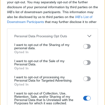
your opt-out. You may separately opt-out of the further
disclosure of your personal information by third parties on the
IAB’s list of downstream participants. This information may
La verdad sobre el segundo embarazo de Alejandra Rubio | Fuente: Telecinco
also be disclosed by us to third parties on the
IAB’s List of
Downstream Participants
that may further disclose it to other
Lidiar con la presión pública diaria no es tarea
third parties.
sencilla, especialmente cuando te encuentras
justo en el ecuador de un embarazo. Consciente
Personal Data Processing Opt Outs
de ello, Alejandra tomó recientemente una
I want to opt-out of the Sharing of my
decisión bastante drástica para proteger su
personal data.
Opted In
bienestar y el desarrollo de su futura hija. La
joven comunicó de manera oficial su salida del
I want to opt-out of the Sale of my
Personal Data.
programa 'Vamos a ver', argumentando ante su
Opted In
público que se sentía
“superada”
por la
situación y que necesitaba rodearse de un
I want to opt-out of processing my
Personal Data for Targeted Advertising.
ambiente de calma total.
Opted In
I want to opt-out of Collection, Use,
Sobre este necesario retiro mediático, Terelu
Retention, Sale, and/or Sharing of my
Personal Data that Is Unrelated with the
Campos ha querido tranquilizar a todos los
Purposes for which it was collected.