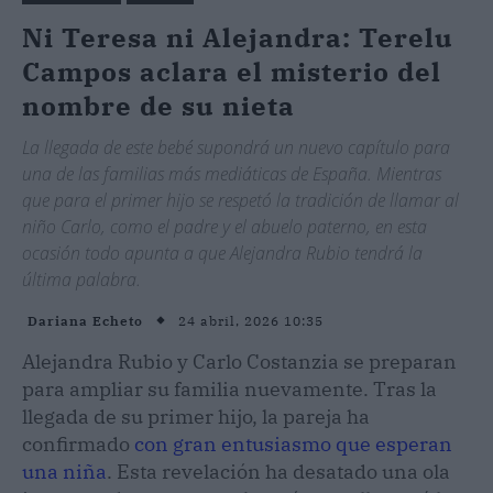
Ni Teresa ni Alejandra: Terelu
Campos aclara el misterio del
nombre de su nieta
La llegada de este bebé supondrá un nuevo capítulo para
una de las familias más mediáticas de España. Mientras
que para el primer hijo se respetó la tradición de llamar al
niño Carlo, como el padre y el abuelo paterno, en esta
ocasión todo apunta a que Alejandra Rubio tendrá la
última palabra.
24 abril, 2026 10:35
Dariana Echeto
Alejandra Rubio y Carlo Costanzia se preparan
para ampliar su familia nuevamente. Tras la
llegada de su primer hijo, la pareja ha
confirmado
con gran entusiasmo que esperan
una niña
. Esta revelación ha desatado una ola