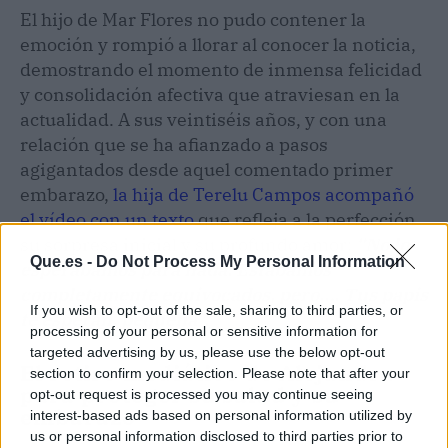
El hijo de Mar Flores no pudo contener la
emoción y rompió a llorar al conocer la noticia,
demostrando el momento de inmensa felicidad
y consolidación afectiva que atraviesan en la
actualidad. A sus veintiséis años, y con una
relación que se ha afianzado a pasos
agigantados desde aquel comentado primer
embarazo,
la hija de Terelu Campos acompañó
el vídeo con un texto
que refleja a la perfección
su sorpresa inicial y su profundo amor:
“No lo
Que.es -
Do Not Process My Personal Information
esperábamos para nada. Estábamos
completamente equivocados, pero…. Tus papis
If you wish to opt-out of the sale, sharing to third parties, or
te esperan, pequeña”.
processing of your personal or sensitive information for
targeted advertising by us, please use the below opt-out
El retiro mediático de Alejandra
section to confirm your selection. Please note that after your
para proteger su salud y su
opt-out request is processed you may continue seeing
embarazo
interest-based ads based on personal information utilized by
us or personal information disclosed to third parties prior to