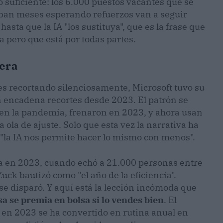
o suficiente: los 6.000 puestos vacantes que se
vaban meses esperando refuerzos van a seguir
ta que la IA "los sustituya", que es la frase que
ta pero que está por todas partes.
jera
ses recortando silenciosamente, Microsoft tuvo su
 encadena recortes desde 2023. El patrón se
o en la pandemia, frenaron en 2023, y ahora usan
ola de ajuste. Solo que esta vez la narrativa ha
 "la IA nos permite hacer lo mismo con menos".
a en 2023, cuando echó a 21.000 personas entre
k bautizó como "el año de la eficiencia".
 se disparó. Y aquí está la lección incómoda que
a se premia en bolsa si lo vendes bien
. El
en 2023 se ha convertido en rutina anual en