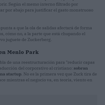
rir. Según el memo interno filtrado por
tar por abajo para justificar el gasto monstruoso
apunta a que la ola de salidas afectará de forma
os, cómo no, a la parte que está chupando el
evo juguete de Zuckerberg.
en Menlo Park
abla de una reestructuración para "reducir capas
ducción del corporativo al cristiano:
sobran
una startup
. No es la primera vez que Zuck tira de
ace mientras el negocio va, en teoría, viento en