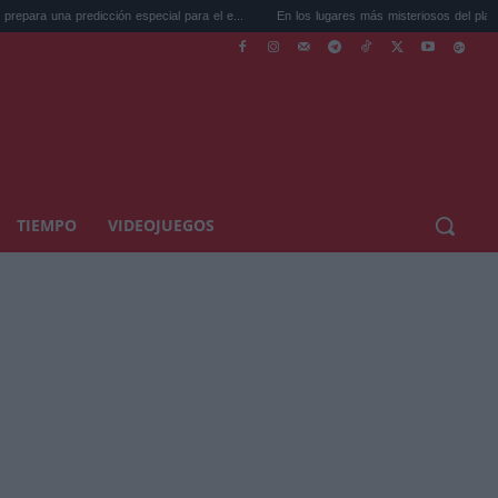
ción especial para el e...
En los lugares más misteriosos del planeta: Stoneh...
TIEMPO
VIDEOJUEGOS