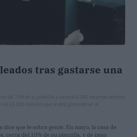
leados tras gastarse una
e del 10% de su plantilla y cerrará 6.000 vacantes abiertas.
 de los 65.000 millones que se está gastando en IA.
a dice que le sobra gente. En mayo, la casa de
 cerca del 10% de su plantilla, y de paso