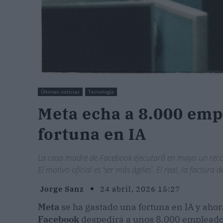
Últimas noticias
Tecnología
Meta echa a 8.000 emp
fortuna en IA
La casa madre de Facebook ejecutará en mayo un recort
El motivo oficial es 'ser más ágiles'. El real, la factura
Jorge Sanz
24 abril, 2026 15:27
Meta
se ha gastado una fortuna en IA y ahor
Facebook
despedirá a unos 8.000 empleados,