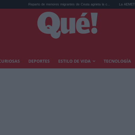
Reparto de menores migrantes de Ceuta agrieta la c...
La AEMET prepara una predic
CURIOSAS
DEPORTES
ESTILO DE VIDA
TECNOLOGÍA