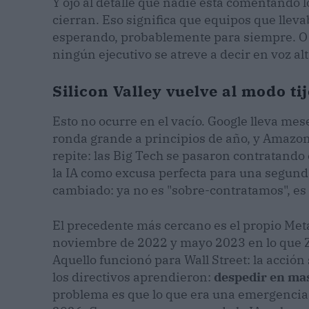
Y ojo al detalle que nadie está comentando l
cierran. Eso significa que equipos que lle
esperando, probablemente para siempre. O has
ningún ejecutivo se atreve a decir en voz al
Silicon Valley vuelve al modo ti
Esto no ocurre en el vacío. Google lleva me
ronda grande a principios de año, y Amazon
repite: las Big Tech se pasaron contratand
la IA como excusa perfecta para una segunda 
cambiado: ya no es "sobre-contratamos", es
El precedente más cercano es el propio Met
noviembre de 2022 y mayo 2023 en lo que Zuc
Aquello funcionó para Wall Street: la acción
los directivos aprendieron:
despedir en mas
problema es que lo que era una emergencia 