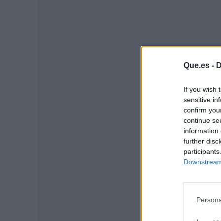
Que.es -
D
If you wish 
sensitive in
confirm you
continue se
P
information 
further disc
participants
Downstream 
Persona