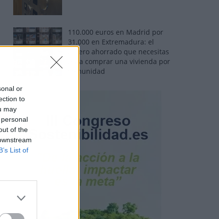
110.000 euros en Madrid por
31.000 en Extremadura: el
dinero ahorrado que necesitas
para comprar una vivienda por
comunidad
sonal or
ection to
ou may
 personal
out of the
 downstream
B’s List of