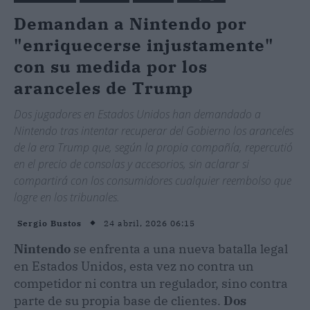
Demandan a Nintendo por
"enriquecerse injustamente"
con su medida por los
aranceles de Trump
Dos jugadores en Estados Unidos han demandado a
Nintendo tras intentar recuperar del Gobierno los aranceles
de la era Trump que, según la propia compañía, repercutió
en el precio de consolas y accesorios, sin aclarar si
compartirá con los consumidores cualquier reembolso que
logre en los tribunales.
24 abril, 2026 06:15
Sergio Bustos
Nintendo
se enfrenta a una nueva batalla legal
en Estados Unidos, esta vez no contra un
competidor ni contra un regulador, sino contra
parte de su propia base de clientes.
Dos