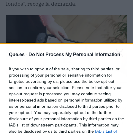
fondos", recoge la demanda.
Que.es -
Do Not Process My Personal Information
If you wish to opt-out of the sale, sharing to third parties, or
processing of your personal or sensitive information for
targeted advertising by us, please use the below opt-out
section to confirm your selection. Please note that after your
Una Nintendo Switch 2 en su dock | Fuente: Agencias
opt-out request is processed you may continue seeing
Los jugadores alegan que ese escenario
interest-based ads based on personal information utilized by
us or personal information disclosed to third parties prior to
constituiría un caso de enriquecimiento injusto
your opt-out. You may separately opt-out of the further
y una infracción de la legislación de protección
disclosure of your personal information by third parties on the
de los consumidores del estado de Washington.
IAB’s list of downstream participants. This information may
De prosperar la acción colectiva, el objetivo
also be disclosed by us to third parties on the
IAB’s List of