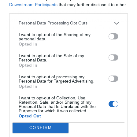
sería que parte de los fondos que Nintendo
Downstream Participants
that may further disclose it to other
third parties.
recupere del Gobierno se distribuyan entre los
compradores que asumieron el encarecimiento
Personal Data Processing Opt Outs
derivado de la política comercial de Trump.
I want to opt-out of the Sharing of my
personal data.
Opted In
I want to opt-out of the Sale of my
Personal Data.
Opted In
I want to opt-out of processing my
Personal Data for Targeted Advertising.
Opted In
I want to opt-out of Collection, Use,
Retention, Sale, and/or Sharing of my
Personal Data that Is Unrelated with the
Purposes for which it was collected.
Opted Out
CONFIRM
Publicidad