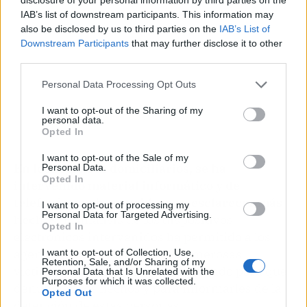
IAB’s list of downstream participants. This information may
also be disclosed by us to third parties on the
IAB’s List of
Downstream Participants
that may further disclose it to other
third parties.
Personal Data Processing Opt Outs
I want to opt-out of the Sharing of my
personal data.
Opted In
I want to opt-out of the Sale of my
En los registros domiciliarios, se ha
Personal Data.
Opted In
intervenido material informático y de
telefonía que ha servido para esclarecer más
I want to opt-out of processing my
Personal Data for Targeted Advertising.
hechos.
El análisis de los dispositivos
Opted In
electrónicos intervenidos ha permitido a los
agentes la identificación de numerosas
I want to opt-out of Collection, Use,
Retention, Sale, and/or Sharing of my
víctimas, con quienes han contactado para que
Personal Data that Is Unrelated with the
Purposes for which it was collected.
denuncien los hechos y para informarles de la
Opted Out
detención de estas personas.