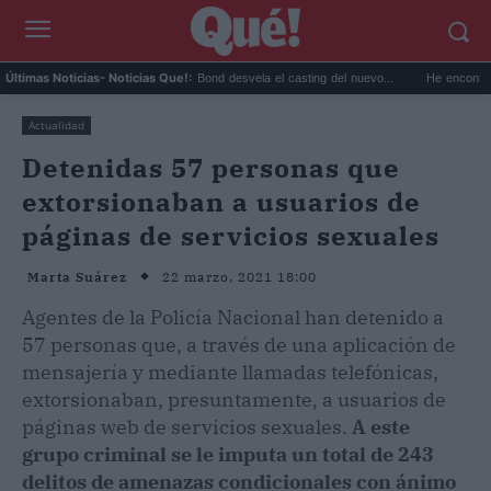
go...
La productora de Bond desvela el casting del nuevo...
He encontrado las sa
Últimas Noticias
- Noticias Que!:
Actualidad
Detenidas 57 personas que
extorsionaban a usuarios de
páginas de servicios sexuales
22 marzo, 2021 18:00
Marta Suárez
Agentes de la Policía Nacional han detenido a
57 personas que, a través de una aplicación de
mensajería y mediante llamadas telefónicas,
extorsionaban, presuntamente, a usuarios de
páginas web de servicios sexuales.
A este
grupo criminal se le imputa un total de 243
delitos de amenazas condicionales con ánimo