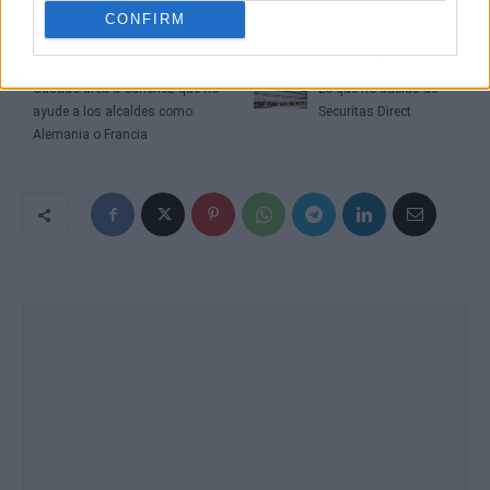
CONFIRM
Artículo anterior
Artículo siguiente
Casado afea a Sánchez que no
Lo que no sabías de
ayude a los alcaldes como
Securitas Direct
Alemania o Francia