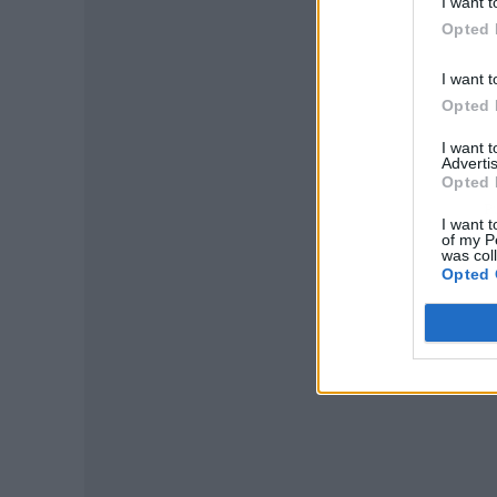
I want t
Opted 
I want t
Opted 
I want 
Advertis
Opted 
P
I want t
of my P
was col
Opted 