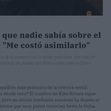
 que nadie sabía sobre el
 "Me costó asimilarlo"
imos de su romance con la artista madrileña. Una relación
 drásticas del pasado que ahora condicionan su futuro
apellido más polémico de la crónica social
da desde cero? El nombre de Kiko Rivera sigue
, pero su última confesión amorosa ha dejado al
xtrema que muy pocos conocían hasta la fecha.