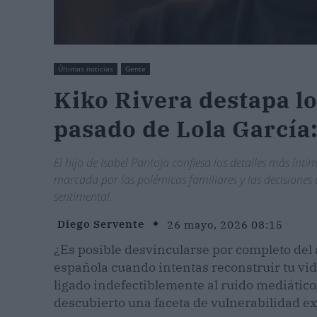
Últimas noticias
Gente
Kiko Rivera destapa lo
pasado de Lola García:
El hijo de Isabel Pantoja confiesa los detalles más ínt
marcada por las polémicas familiares y las decisiones
sentimental.
Diego Servente
26 mayo, 2026 08:15
¿Es posible desvincularse por completo del 
española cuando intentas reconstruir tu vi
ligado indefectiblemente al ruido mediático
descubierto una faceta de vulnerabilidad e