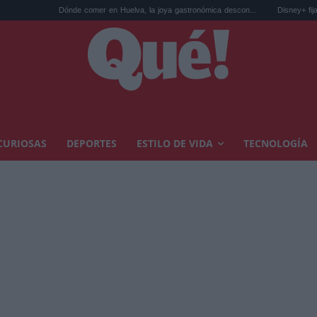
e comer en Huelva, la joya gastronómica descon...
Disney+ fija la fecha de estreno p
CURIOSAS
DEPORTES
ESTILO DE VIDA
TECNOLOGÍA