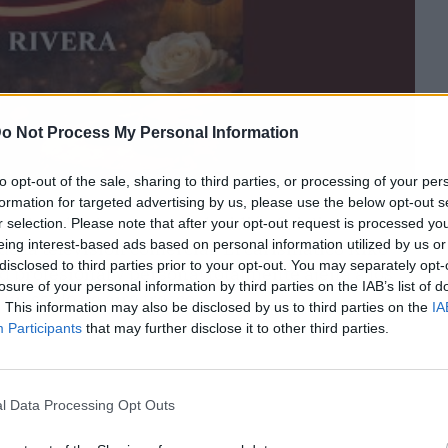
o Not Process My Personal Information
to opt-out of the sale, sharing to third parties, or processing of your per
formation for targeted advertising by us, please use the below opt-out s
vuelco absoluto cuando decidió oficializar su
r selection. Please note that after your opt-out request is processed y
eing interest-based ads based on personal information utilized by us or
de la televisión comercial. El carismático Kiko
disclosed to third parties prior to your opt-out. You may separately opt-
d profesional y personal totalmente ajena a los
losure of your personal information by third parties on the IAB’s list of
 un soplo de aire fresco.
. This information may also be disclosed by us to third parties on the
IA
Participants
that may further disclose it to other third parties.
l Data Processing Opt Outs