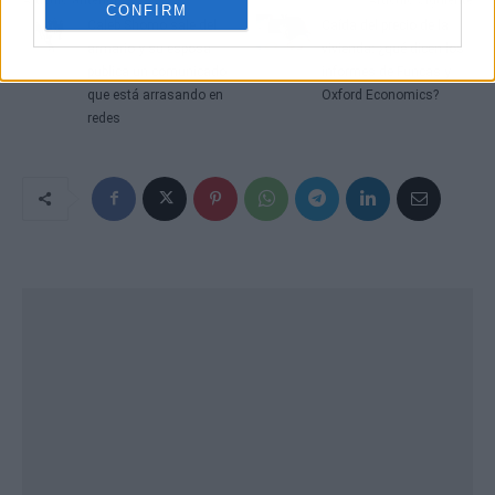
CONFIRM
Caleb Shomo sale del
Caída del precio de la
armario y su esposa
vivienda: ¿qué dicen los
publica un comunicado
informes de Funcas y
que está arrasando en
Oxford Economics?
redes