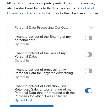
sabido reinvertir sus ingresos televisivos y
IAB’s list of downstream participants. This information may
formarse como policía le da un perfil de
also be disclosed by us to third parties on the
IAB’s List of
'currante' que conecta con mucha
gente
.
El ex
Downstream Participants
that may further disclose it to other
third parties.
de 'Sálvame' demuestra que no todo es
postureo en redes
, aunque habrá quien
Personal Data Processing Opt Outs
prefiera no comparar sueldos.
I want to opt-out of the Sharing of my
personal data.
El chisme en 3 claves (TL;DR)
Opted In
I want to opt-out of the Sale of my
👀
¿Quiénes son los protagonistas?
Rafa Mora, excolaborador
Personal Data.
Opted In
de 'Sálvame' y ahora policía municipal.
🔥
¿Cuál es el drama?
Ha desvelado que gana 6.000 euros al
I want to opt-out of processing my
Personal Data for Targeted Advertising.
mes alquilando pisos que compró por 40.000 €.
Opted In
📲
¿Por qué todo internet habla de esto?
Porque el contraste
I want to opt-out of Collection, Use,
entre su éxito inmobiliario y la realidad de los jóvenes
Retention, Sale, and/or Sharing of my
Personal Data that Is Unrelated with the
alquileres es demoledor.
Purposes for which it was collected.
Opted Out
Artículo anterior
Artículo siguiente