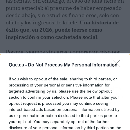
las rentas. Sin embargo, el caso de Rafa tiene un
punto especial: él presume de haber empezado
desde abajo, sin estudios financieros, solo con
olfato y los ingresos de la tele.
Una historia de
éxito que, en 2026, puede leerse como
inspiración o como cachetada social
.
Porque, seamos sinceros: comprar un piso por
40.000 euros hoy es casi quimera en la mayoría
Que.es -
Do Not Process My Personal Information
de España. Las ciudades medianas y las zonas
rurales aún ofrecen oportunidades, pero el
If you wish to opt-out of the sale, sharing to third parties, or
mercado está tensionado. Rafa compró hace
processing of your personal or sensitive information for
años, cuando los precios eran más bajos y él ya
targeted advertising by us, please use the below opt-out
tenía liquidez. Ahora, con el euríbor disparado y
section to confirm your selection. Please note that after your
los alquileres por las nubes, el negocio le sale
opt-out request is processed you may continue seeing
todavía más rentable.
interest-based ads based on personal information utilized by
us or personal information disclosed to third parties prior to
your opt-out. You may separately opt-out of the further
Eso sí, no vamos a negarle el mérito: haber
disclosure of your personal information by third parties on the