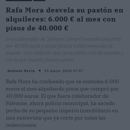
Rafa Mora desvela su pastón en
alquileres: 6.000 € al mes con
pisos de 40.000 €
El excolaborador de 'Sálvame' compró viviendas pequeñas
por 40.000 euros y ahora factura 6.000 mensuales de
alquiler. Una confesión que cae en plena crisis de vivienda y
con la que muchos jóvenes sueñan.
25 mayo, 2026 07:57
Antonio Nerín
Rafa Mora ha confesado que se embolsa 6.000
euros al mes alquilando pisos que compró por
40.000 euros. El que fuera colaborador de
Sálvame, ahora policía municipal, ha sacado
pecho de su pequeño imperio inmobiliario en
una entrevista que ya corre por todas las
redacciones.