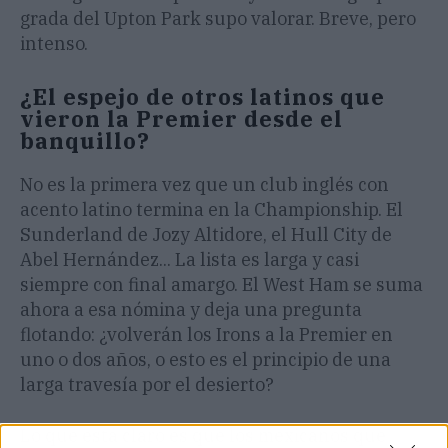
grada del Upton Park supo valorar. Breve, pero
intenso.
¿El espejo de otros latinos que
vieron la Premier desde el
banquillo?
No es la primera vez que un club inglés con
acento latino termina en la Championship. El
Sunderland de Jozy Altidore, el Hull City de
Abel Hernández... La lista es larga y casi
siempre con final amargo. El West Ham se suma
ahora a esa nómina y deja una pregunta
flotando: ¿volverán los Irons a la Premier en
uno o dos años, o esto es el principio de una
larga travesía por el desierto?
Lo que está claro es que los mexicanos que