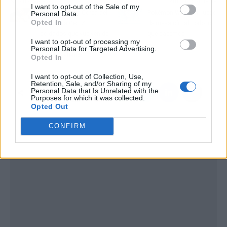
Artículo anterior
Artículo siguiente
I want to opt-out of the Sale of my
El problema de Corea del
Pokémon Whoosh! juego
Personal Data.
Opted In
Sur con la Gen Z:
de mesa oficial: todo lo
soldados que vuelven de
que sabemos
I want to opt-out of processing my
permiso médico con
Personal Data for Targeted Advertising.
cirugía estética
Opted In
I want to opt-out of Collection, Use,
Retention, Sale, and/or Sharing of my
Personal Data that Is Unrelated with the
Purposes for which it was collected.
Opted Out
CONFIRM