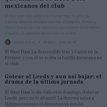
mexicanos del club
El West Ham dijo adiós a la Premier tras 14 años de
historia, dejando un vacío enorme. Chicharito, Barrera y
Franco fueron los tres mexicanos que vivieron desde dentro
el sueño y la pesadilla de los Irons en la élite.
25 mayo, 2026 06:48
Nacho Pérez
El West Ham ha descendido tras 14 años en la
Premier, y con él se acaba la huella mexicana en
el club.
Golear al Leeds y aun así bajar: el
drama de la última jornada
El West Ham lo dio todo este domingo. Goleó al
Leeds, pero no le alcanzó. La derrota sabía a
lágrimas porque el descenso ya estaba