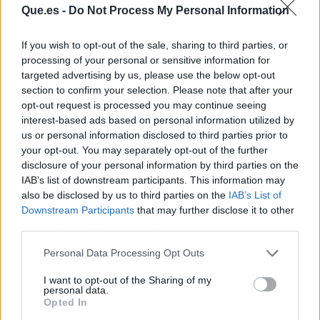
vistieron de granate y azul ya forman parte de
Que.es -
Do Not Process My Personal Information
un capítulo cerrado. Y en el fútbol, como en la
vida, lo que no te mata te hace más fuerte —
If you wish to opt-out of the sale, sharing to third parties, or
processing of your personal or sensitive information for
pero a veces simplemente te manda a Segunda.
targeted advertising by us, please use the below opt-out
section to confirm your selection. Please note that after your
El chisme en 3 claves (TL;DR)
opt-out request is processed you may continue seeing
interest-based ads based on personal information utilized by
👀
¿Quiénes son los protagonistas?
El West Ham y los tres
us or personal information disclosed to third parties prior to
mexicanos que pasaron por el club: Chicharito, Barrera y
your opt-out. You may separately opt-out of the further
disclosure of your personal information by third parties on the
Franco.
IAB’s list of downstream participants. This information may
🔥
¿Cuál es el drama?
El descenso histórico tras 14 años en
also be disclosed by us to third parties on the
IAB’s List of
la Premier, dejando a la legión mexicana sin club de
Downstream Participants
that may further disclose it to other
referencia en la élite inglesa.
third parties.
📲
¿Por qué todo internet habla de esto?
Porque une
Personal Data Processing Opt Outs
tragedia deportiva y nostalgia tricolor, justo cuando la
Premier es la obsesión de millones de fans en México.
I want to opt-out of the Sharing of my
personal data.
Opted In