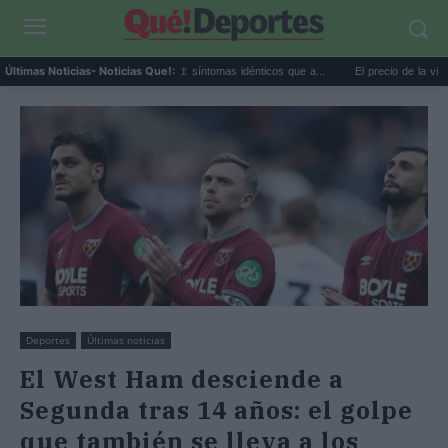
Calor extremo y ansiedad: síntomas idénticos que a...
El precio de la vivienda en
Últimas Noticias
- Noticias Que!:
Deportes
Últimas noticias
El West Ham desciende a
Segunda tras 14 años: el golpe
que también se lleva a los