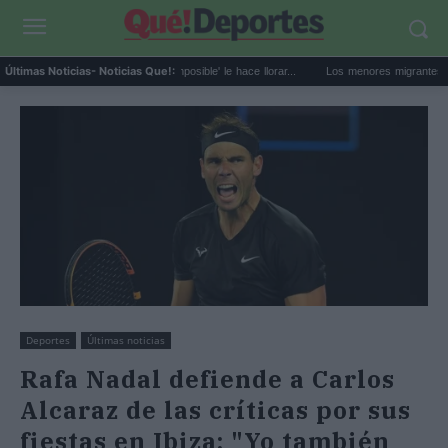
Zendaya confiesa que 'Lo imposible' le hace llorar...
Los menores migrantes de Ceuta: 
Últimas Noticias
- Noticias Que!:
Deportes
Últimas noticias
Rafa Nadal defiende a Carlos
Alcaraz de las críticas por sus
fiestas en Ibiza: "Yo también