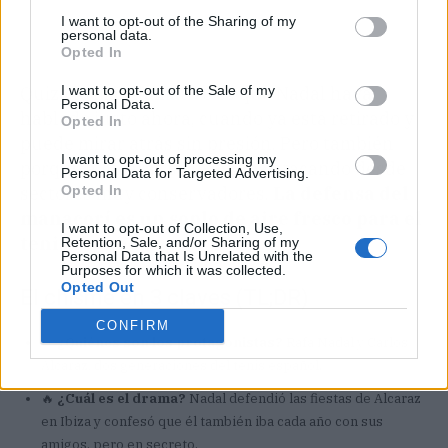
I want to opt-out of the Sharing of my
personal data.
Opted In
I want to opt-out of the Sale of my
Quizá lo más llamativo es que Nadal haya
Personal Data.
hablado justo ahora, cuando ya está retirado y
Opted In
puede mirar atrás sin presión. Pero también
I want to opt-out of processing my
porque a Alcaraz se le estaba atacando desde
Personal Data for Targeted Advertising.
Opted In
sectores muy conservadores.
La defensa del
manacorí es un soplo de aire fresco para el
I want to opt-out of Collection, Use,
tenis español
.
Retention, Sale, and/or Sharing of my
Personal Data that Is Unrelated with the
Purposes for which it was collected.
Opted Out
El chisme en 3 claves (TL;DR)
CONFIRM
👀
¿Quiénes son los protagonistas?
Rafa Nadal y Carlos
Alcaraz, dos generaciones del tenis español.
🔥
¿Cuál es el drama?
Nadal defendió las fiestas de Alcaraz
en Ibiza y confesó que él también iba cada año con sus
amigos, pero en secreto.