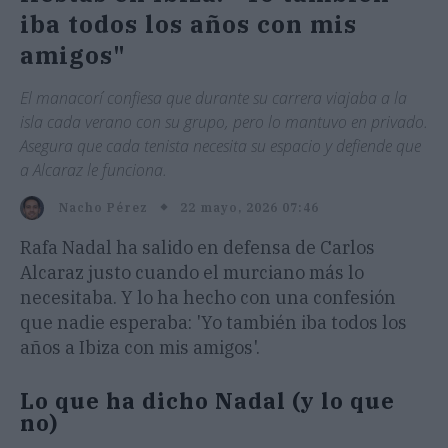
iba todos los años con mis
amigos"
El manacorí confiesa que durante su carrera viajaba a la
isla cada verano con su grupo, pero lo mantuvo en privado.
Asegura que cada tenista necesita su espacio y defiende que
a Alcaraz le funciona.
22 mayo, 2026 07:46
Nacho Pérez
Rafa Nadal ha salido en defensa de Carlos
Alcaraz justo cuando el murciano más lo
necesitaba. Y lo ha hecho con una confesión
que nadie esperaba: 'Yo también iba todos los
años a Ibiza con mis amigos'.
Lo que ha dicho Nadal (y lo que
no)