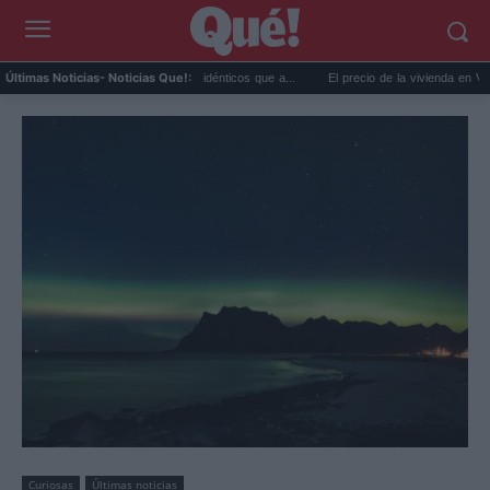
y ansiedad: síntomas idénticos que a...
El precio de la vivienda en Valencia sube a 3.
Últimas Noticias
- Noticias Que!:
Curiosas
Últimas noticias