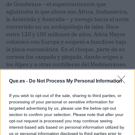
de Gondwana —el supercontinente que
aglutinaba lo que ahora son África, Sudamérica,
la Antártida y Australia— y navegó hacia el norte
convertido en un archipiélago de islas. Hace
entre 120 y 100 millones de años, Adria Mayor
colisionó con Europa y empezó a hundirse bajo
la placa euroasiática. En el choque, parte de su
corteza fue raspada y plegada, dando origen a
los Alpes y a otras cordilleras del Mediterráneo.
Las rocas que los escaladores tocan hoy en los
Dolomitas o en los Apeninos son, literalmente,
Que.es -
Do Not Process My Personal Information
pedazos de un mundo desaparecido que asoma
como el lomo de un gigante sumergido.
If you wish to opt-out of the sale, sharing to third parties, or
processing of your personal or sensitive information for
targeted advertising by us, please use the below opt-out
section to confirm your selection. Please note that after your
opt-out request is processed you may continue seeing
interest-based ads based on personal information utilized by
us or personal information disclosed to third parties prior to