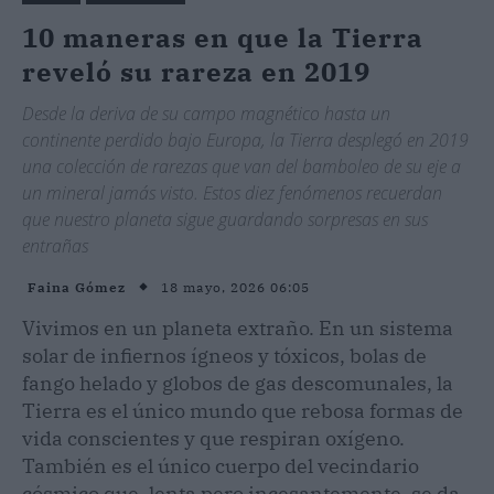
10 maneras en que la Tierra
reveló su rareza en 2019
Desde la deriva de su campo magnético hasta un
continente perdido bajo Europa, la Tierra desplegó en 2019
una colección de rarezas que van del bamboleo de su eje a
un mineral jamás visto. Estos diez fenómenos recuerdan
que nuestro planeta sigue guardando sorpresas en sus
entrañas
18 mayo, 2026 06:05
Faina Gómez
Vivimos en un planeta extraño. En un sistema
solar de infiernos ígneos y tóxicos, bolas de
fango helado y globos de gas descomunales, la
Tierra es el único mundo que rebosa formas de
vida conscientes y que respiran oxígeno.
También es el único cuerpo del vecindario
cósmico que, lenta pero incesantemente, se da