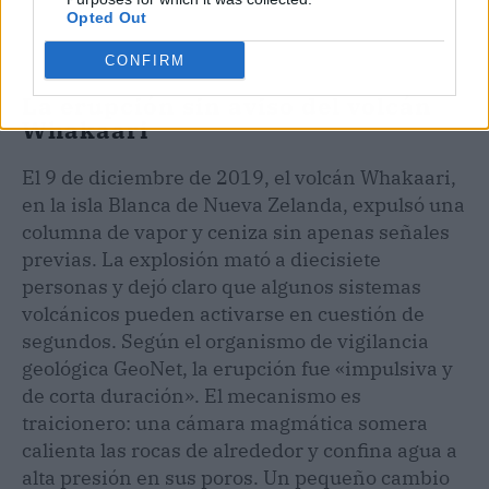
Opted Out
CONFIRM
La erupción sin aviso del volcán
Whakaari
El 9 de diciembre de 2019, el volcán Whakaari,
en la isla Blanca de Nueva Zelanda, expulsó una
columna de vapor y ceniza sin apenas señales
previas. La explosión mató a diecisiete
personas y dejó claro que algunos sistemas
volcánicos pueden activarse en cuestión de
segundos. Según el organismo de vigilancia
geológica GeoNet, la erupción fue «impulsiva y
de corta duración». El mecanismo es
traicionero: una cámara magmática somera
calienta las rocas de alrededor y confina agua a
alta presión en sus poros. Un pequeño cambio