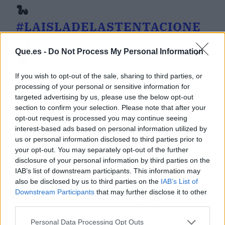
🐍
#LAISLADELASTENTACIONE
S13
Que.es -
Do Not Process My Personal Information
🔵
HTTPS://T.CO/UU1HRZE4BS
If you wish to opt-out of the sale, sharing to third parties, or
processing of your personal or sensitive information for
PIC.TWITTER.COM/GHPZXNS
targeted advertising by us, please use the below opt-out
XX0
section to confirm your selection. Please note that after your
opt-out request is processed you may continue seeing
interest-based ads based on personal information utilized by
— Telecinco (@telecincoes)
May 11, 2026
us or personal information disclosed to third parties prior to
your opt-out. You may separately opt-out of the further
disclosure of your personal information by third parties on the
La reacción del joven fue de alivio inmediato al
IAB’s list of downstream participants. This information may
escucharla:
“Qué heavy, lo necesitaba”.
Tras
also be disclosed by us to third parties on the
IAB’s List of
este impulso familiar, invitó a Claudia a su
Downstream Participants
that may further disclose it to other
habitación, donde volvieron a besarse. Él
third parties.
intentó restar importancia al encuentro
Personal Data Processing Opt Outs