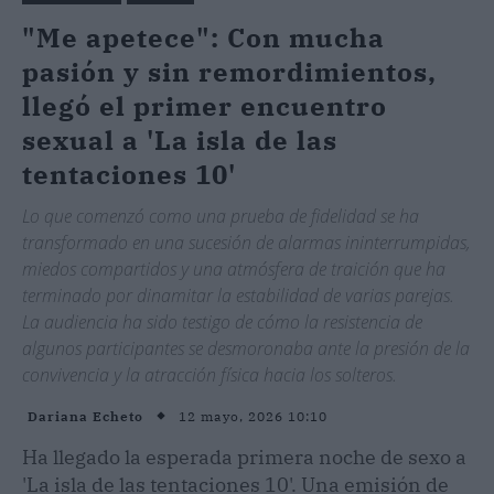
"Me apetece": Con mucha
pasión y sin remordimientos,
llegó el primer encuentro
sexual a 'La isla de las
tentaciones 10'
Lo que comenzó como una prueba de fidelidad se ha
transformado en una sucesión de alarmas ininterrumpidas,
miedos compartidos y una atmósfera de traición que ha
terminado por dinamitar la estabilidad de varias parejas.
La audiencia ha sido testigo de cómo la resistencia de
algunos participantes se desmoronaba ante la presión de la
convivencia y la atracción física hacia los solteros.
12 mayo, 2026 10:10
Dariana Echeto
Ha llegado la esperada primera noche de sexo a
'La isla de las tentaciones 10'. Una emisión de