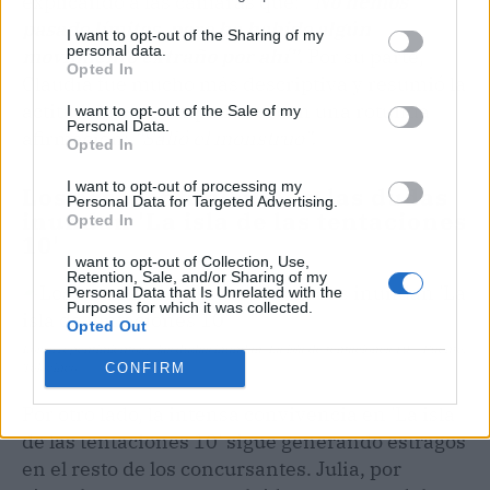
explicando a las cámaras que:
“No hemos
pasado límites, pero ha habido algún
I want to opt-out of the Sharing of my
personal data.
movimiento extraño por ahí”.
Por su parte,
Opted In
Claudia fue mucho más descriptiva y resumió la
actitud de su acompañante con una rotunda
I want to opt-out of the Sale of my
Personal Data.
afirmación:
“Salió el monstruo”.
Opted In
I want to opt-out of processing my
Los arrepentimientos y las dudas
Personal Data for Targeted Advertising.
inundan 'La isla de las tentaciones
Opted In
10'
I want to opt-out of Collection, Use,
Retention, Sale, and/or Sharing of my
Personal Data that Is Unrelated with the
Purposes for which it was collected.
Opted Out
Los arrepentimientos y las dudas inundan 'La isla de tentaciones 10' | Fuente:
CONFIRM
Telecinco
Por otro lado, la intensa convivencia en 'La isla
de las tentaciones 10' sigue generando estragos
en el resto de los concursantes. Julia, por