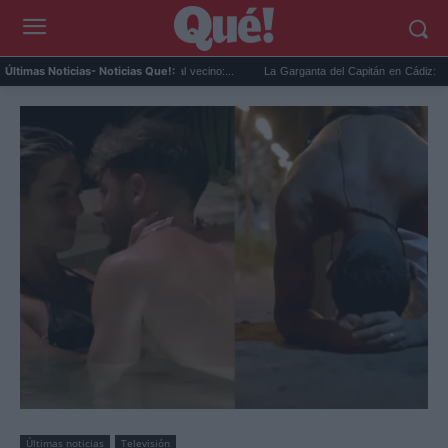
e casa para visitar al vecino:...
La Garganta del Capitán en Cádiz: la ruta con casc.
Últimas Noticias
- Noticias Que!:
Últimas noticias
Televisión