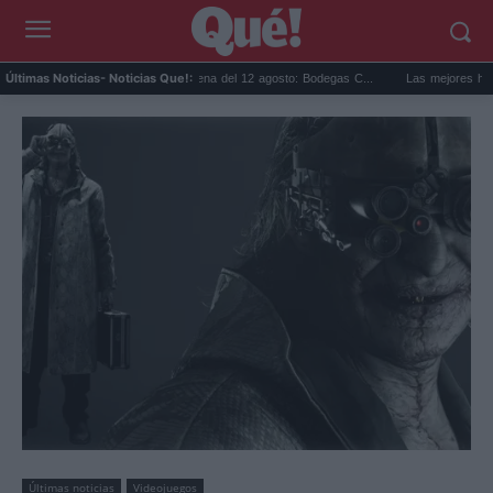
.
Eclipse solar en Cariñena del 12 agosto: Bodegas C...
Las mejores hipotecas 
Últimas Noticias
- Noticias Que!:
Últimas noticias
Videojuegos