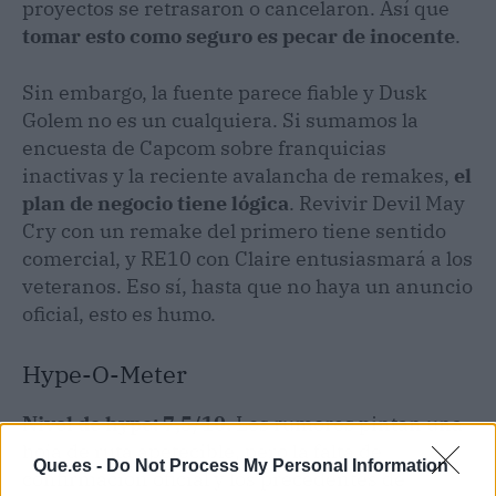
proyectos se retrasaron o cancelaron. Así que
tomar esto como seguro es pecar de inocente
.
Sin embargo, la fuente parece fiable y Dusk
Golem no es un cualquiera. Si sumamos la
encuesta de Capcom sobre franquicias
inactivas y la reciente avalancha de remakes,
el
plan de negocio tiene lógica
. Revivir Devil May
Cry con un remake del primero tiene sentido
comercial, y RE10 con Claire entusiasmará a los
veteranos. Eso sí, hasta que no haya un anuncio
oficial, esto es humo.
Hype-O-Meter
Nivel de hype: 7,5/10.
Los rumores pintan una
hoja de ruta apetecible, pero la falta de
Que.es -
Do Not Process My Personal Information
confirmación oficial y los precedentes de