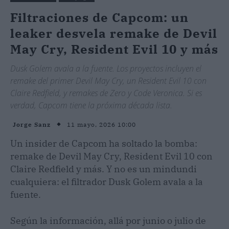
Filtraciones de Capcom: un
leaker desvela remake de Devil
May Cry, Resident Evil 10 y más
Dusk Golem avala a la fuente. Los proyectos incluyen el
remake del primer Devil May Cry, un Resident Evil 10 con
Claire Redfield, y remakes de Zero y Code Veronica. Si es
verdad, Capcom tiene la próxima década lista.
11 mayo, 2026 10:00
Jorge Sanz
Un insider de Capcom ha soltado la bomba:
remake de Devil May Cry, Resident Evil 10 con
Claire Redfield y más. Y no es un mindundi
cualquiera: el filtrador Dusk Golem avala a la
fuente.
Según la información, allá por junio o julio de