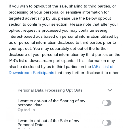
filtraciones fallidas rebajan el entusiasmo.
If you wish to opt-out of the sale, sharing to third parties, or
Reserva las palomitas, no la cartera.
processing of your personal or sensitive information for
targeted advertising by us, please use the below opt-out
El resumen para vagos (TL;DR)
section to confirm your selection. Please note that after your
opt-out request is processed you may continue seeing
interest-based ads based on personal information utilized by
🎯
¿Qué ha pasado?
Un insider avalado por Dusk Golem ha
us or personal information disclosed to third parties prior to
filtrado varios proyectos de Capcom, incluidos remakes y RE10.
your opt-out. You may separately opt-out of the further
🔥
¿Por qué importa?
Devil May Cry, Resident Evil 10 y los
disclosure of your personal information by third parties on the
IAB’s list of downstream participants. This information may
remakes de Zero y Code Veronica llevan años en boca de los
also be disclosed by us to third parties on the
IAB’s List of
fans.
Downstream Participants
that may further disclose it to other
🤔
¿Nos afecta o es solo un meme?
Si se confirma, Capcom se
third parties.
asegura otra década de lanzamientos gordos. Pero de momento,
Personal Data Processing Opt Outs
es humo.
I want to opt-out of the Sharing of my
personal data.
Artículo anterior
Artículo siguiente
Opted In
La explosión que arrasó
Netflix enciende las
Santander porque un
redes con un enigmático
I want to opt-out of the Sale of my
Personal Data.
barco llevaba 50
avance que confirma que