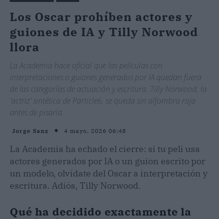
Los Oscar prohíben actores y
guiones de IA y Tilly Norwood
llora
La Academia hace oficial que las películas con
interpretaciones o guiones generados por IA quedan fuera
de las categorías de actuación y escritura. Tilly Norwood, la
'actriz' sintética de Particle6, se queda sin alfombra roja
antes de pisarla.
4 mayo, 2026 06:48
Jorge Sanz
La Academia ha echado el cierre: si tu peli usa
actores generados por IA o un guion escrito por
un modelo, olvídate del Oscar a interpretación y
escritura. Adiós, Tilly Norwood.
Qué ha decidido exactamente la