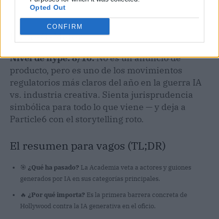
Opted Out
CONFIRM
Hype-O-Meter
Nivel de hype: 8/10.
No es un anuncio de
producto, pero es uno de los movimientos
regulatorios más claros del año en la guerra IA
vs. industria creativa. Sienta jurisprudencia
simbólica para todo lo que viene — y deja a
Particle6 con el storytelling roto.
El resumen para vagos (TL;DR)
🎯
¿Qué ha pasado?
La Academia veta a actores y guiones
generados por IA en sus categorías principales.
🔥
¿Por qué importa?
Es la primera barrera concreta de
Hollywood contra la IA generativa en el oficio.