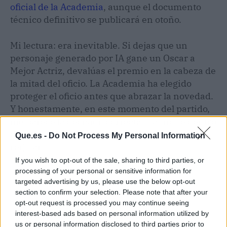
oficial de la Academia
, aunque el documento
técnico definitivo se publicará en otoño.
Mi lectura: era inevitable. Si dejas que un
personaje generado por IA gane un Oscar a
Mejor Actriz, devalúas el premio en la cabeza de
la mitad del oficio. La Academia ha elegido
proteger el oficio antes que abrazar la novedad.
Y honestamente, en este momento del partido,
me parece la decisión correcta — aunque dentro
de cinco años puede que la regla envejezca
Que.es -
Do Not Process My Personal Information
regular.
If you wish to opt-out of the sale, sharing to third parties, or
processing of your personal or sensitive information for
targeted advertising by us, please use the below opt-out
section to confirm your selection. Please note that after your
opt-out request is processed you may continue seeing
interest-based ads based on personal information utilized by
us or personal information disclosed to third parties prior to