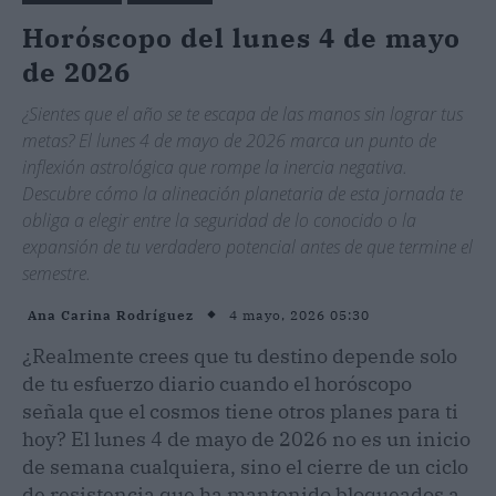
Horóscopo del lunes 4 de mayo
de 2026
¿Sientes que el año se te escapa de las manos sin lograr tus
metas? El lunes 4 de mayo de 2026 marca un punto de
inflexión astrológica que rompe la inercia negativa.
Descubre cómo la alineación planetaria de esta jornada te
obliga a elegir entre la seguridad de lo conocido o la
expansión de tu verdadero potencial antes de que termine el
semestre.
4 mayo, 2026 05:30
Ana Carina Rodríguez
¿Realmente crees que tu destino depende solo
de tu esfuerzo diario cuando el horóscopo
señala que el cosmos tiene otros planes para ti
hoy? El lunes 4 de mayo de 2026 no es un inicio
de semana cualquiera, sino el cierre de un ciclo
de resistencia que ha mantenido bloqueados a