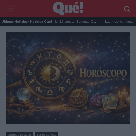
clipse solar en Cariñena del 12 agosto: Bodegas C...
Las mejores hipotecas de agos
Últimas Noticias
- Noticias Que!:
Últimas noticias
Estilo de vida