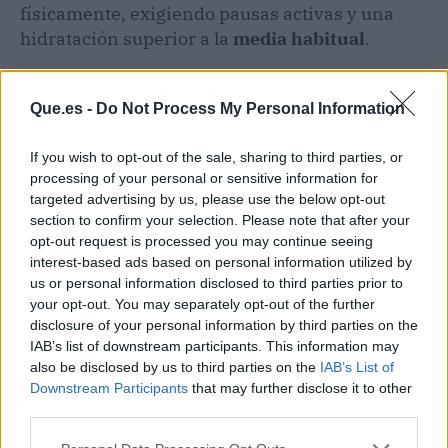
físicamente, exigiendo pausas activas y una
hidratación superior a la
media habitual
.
Es vital que el
horóscopo
no sea solo una guía
Que.es -
Do Not Process My Personal Information
mental, sino un recordatorio para cuidar el
vehículo físico que habitamos. Las dolencias
If you wish to opt-out of the sale, sharing to third parties, or
que aparezcan este lunes 4 de mayo no deben
processing of your personal or sensitive information for
ignorarse, ya que indican un
desequilibrio
targeted advertising by us, please use the below opt-out
energético
que requiere atención inmediata.
section to confirm your selection. Please note that after your
opt-out request is processed you may continue seeing
interest-based ads based on personal information utilized by
us or personal information disclosed to third parties prior to
your opt-out. You may separately opt-out of the further
disclosure of your personal information by third parties on the
IAB’s list of downstream participants. This information may
also be disclosed by us to third parties on the
IAB’s List of
Downstream Participants
that may further disclose it to other
third parties.