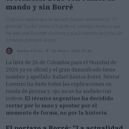
mando y sin Borré
El técnico explica que la decisión fue por rendimiento: 15
goles del 'Cucho' frente a 9 de Borré. Lorenzo reconoce que
ha sido una llamada durísima y que el cambio de fecha del
amistoso precipitó la lista.
26 mayo, 2026 07:46
Nacho Pérez
La lista de 26 de Colombia para el Mundial de
2026 ya es oficial y el gran damnificado tiene
nombre y apellido: Rafael Santos Borré. Néstor
Lorenzo ha dado todas las explicaciones en
rueda de prensa y, ojo, no se ha andado con
rodeos.
El técnico argentino ha decidido
cortar por lo sano y apostar por el
momento de forma, no por la historia
.
El portazo a Borré: "La actualidad