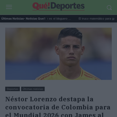
Hilton directo TikTok: quién es el bloguero ...
El truco matemático para ganar la loterí
Últimas Noticias
- Noticias Que!:
Deportes
Últimas noticias
Néstor Lorenzo destapa la
convocatoria de Colombia para
el Mundial 2026 con James al