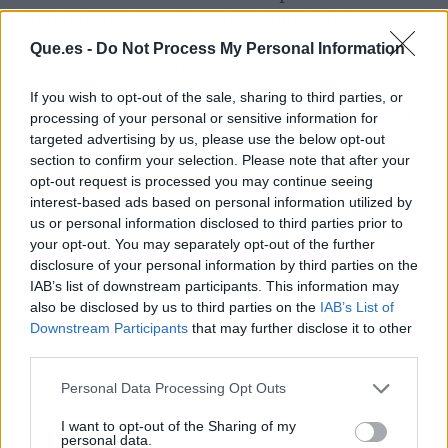
eliminatorias y su carácter competitivo es difícil
de sustituir. Pero el fútbol es momento y el
Que.es -
Do Not Process My Personal Information
'Cucho' está en el mejor tramo de su carrera.
Lorenzo ha optado por la lógica del
If you wish to opt-out of the sale, sharing to third parties, or
rendimiento inmediato, aunque asume el
processing of your personal or sensitive information for
targeted advertising by us, please use the below opt-out
coste emocional de dejar a un histórico
section to confirm your selection. Please note that after your
como Rafa
.
opt-out request is processed you may continue seeing
interest-based ads based on personal information utilized by
us or personal information disclosed to third parties prior to
your opt-out. You may separately opt-out of the further
disclosure of your personal information by third parties on the
IAB’s list of downstream participants. This information may
also be disclosed by us to third parties on the
IAB’s List of
Downstream Participants
that may further disclose it to other
third parties.
Personal Data Processing Opt Outs
I want to opt-out of the Sharing of my
personal data.