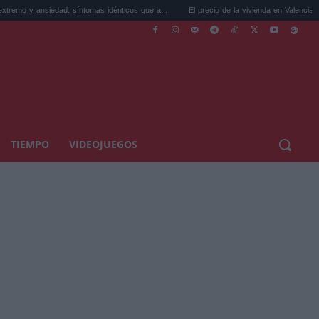
ad: síntomas idénticos que a...
El precio de la vivienda en Valencia sube a 3.485 ...
TIEMPO
VIDEOJUEGOS