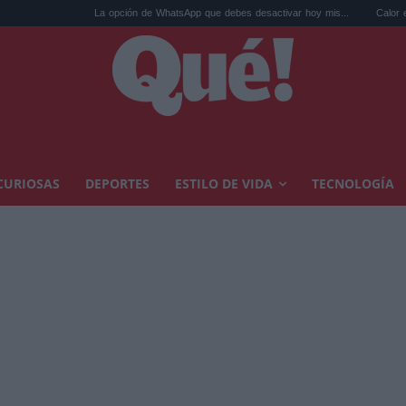
La opción de WhatsApp que debes desactivar hoy mis...
Calor extremo y ansied
CURIOSAS
DEPORTES
ESTILO DE VIDA
TECNOLOGÍA