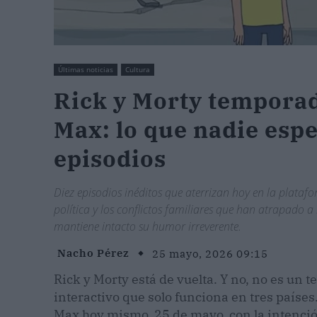
Últimas noticias
Cultura
Rick y Morty temporad
Max: lo que nadie espe
episodios
Diez episodios inéditos que aterrizan hoy en la plata
política y los conflictos familiares que han atrapado a
mantiene intacto su humor irreverente.
Nacho Pérez
25 mayo, 2026 09:15
Rick y Morty está de vuelta. Y no, no es un t
interactivo que solo funciona en tres país
Max hoy mismo, 25 de mayo, con la intenció