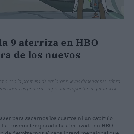
a 9 aterriza en HBO
ra de los nuevos
forma con la promesa de explorar nuevas dimensiones, sátira
 millones. Las primeras impresiones apuntan a que la serie
easer para sacarnos los cuartos ni un capítulo
es. La novena temporada ha aterrizado en HBO
n de devolvernos al caos interdimensional que