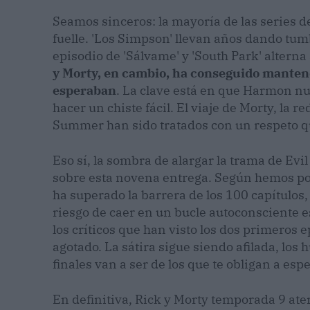
Seamos sinceros: la mayoría de las series 
fuelle. 'Los Simpson' llevan años dando tum
episodio de 'Sálvame' y 'South Park' altern
y Morty, en cambio, ha conseguido mantene
esperaban
. La clave está en que Harmon nun
hacer un chiste fácil. El viaje de Morty, la 
Summer han sido tratados con un respeto qu
Eso sí, la sombra de alargar la trama de Evi
sobre esta novena entrega. Según hemos po
ha superado la barrera de los 100 capítulos
riesgo de caer en un bucle autoconsciente e
los críticos que han visto los dos primeros 
agotado. La sátira sigue siendo afilada, los
finales van a ser de los que te obligan a es
En definitiva, Rick y Morty temporada 9 at