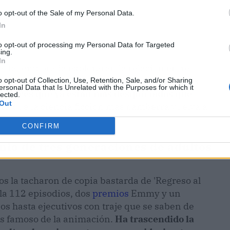
o opt-out of the Sale of my Personal Data.
In
to opt-out of processing my Personal Data for Targeted
ing.
In
sta temporada explorarán la relación entre
 que nadie se espera.
El instituto, los típicos
o opt-out of Collection, Use, Retention, Sale, and/or Sharing
ersonal Data that Is Unrelated with the Purposes for which it
s padres que ya están más desquiciados que
lected.
Out
ra que la ciencia ficción más gamberra vuelva a
CONFIRM
io de tres generaciones de adultos
 la tacharon de copia bastarda de 'Regreso al
la 112 episodios, dos
premios
Emmy y un
s hasta ejecutivos con traje que se saben de
s famoso de la animación.
Ha trascendido la