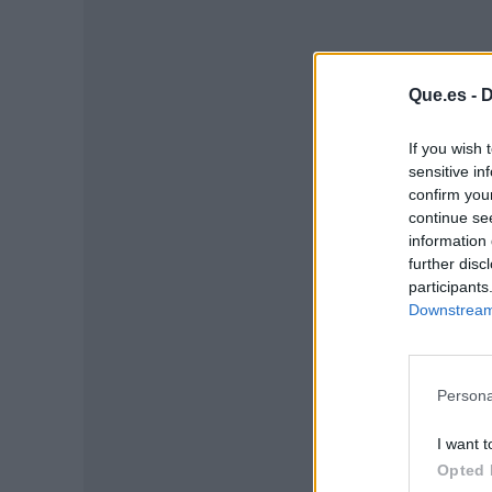
Que.es -
D
If you wish 
sensitive in
confirm you
continue se
information 
further disc
P
participants
Downstream 
Persona
I want t
Opted 