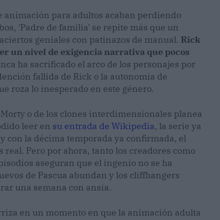
de animación para adultos acaban perdiendo
bos, 'Padre de familia' se repite más que un
a aciertos geniales con patinazos de manual.
Rick
r un nivel de exigencia narrativa que pocos
ca ha sacrificado el arco de los personajes por
redención fallida de Rick o la autonomía de
e roza lo inesperado en este género.
l Morty o de los clones interdimensionales planea
dido leer en
su entrada de Wikipedia
, la serie ya
, y con la décima temporada ya confirmada, el
s real. Pero por ahora, tanto los creadores como
episodios aseguran que el ingenio no se ha
 huevos de Pascua abundan y los cliffhangers
perar una semana con ansia.
erriza en un momento en que la animación adulta