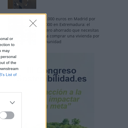
110.000 euros en Madrid por
31.000 en Extremadura: el
dinero ahorrado que necesitas
para comprar una vivienda por
sonal or
comunidad
ection to
ou may
 personal
out of the
 downstream
B’s List of