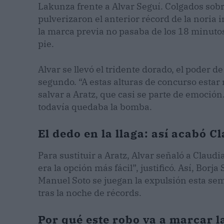
Lakunza frente a Alvar Seguí. Colgados sobr
pulverizaron el anterior récord de la noria i
la marca previa no pasaba de los 18 minutos
pie.
Alvar se llevó el tridente dorado, el poder 
segundo. “A estas alturas de concurso esta
salvar a Aratz, que casi se parte de emoción
todavía quedaba la bomba.
El dedo en la llaga: así acabó C
Para sustituir a Aratz, Alvar señaló a Claudia
era la opción más fácil”, justificó. Así, Borj
Manuel Soto se juegan la expulsión esta s
tras la noche de récords.
Por qué este robo va a marcar l