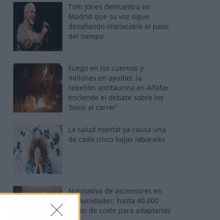
Tom Jones demuestra en
Madrid que su voz sigue
desafiando implacable el paso
del tiempo
Fuego en los cuernos y
millones en ayudas: la
rebelión antitaurina en Alfafar
enciende el debate sobre los
'bous al carrer'
La salud mental ya causa una
de cada cinco bajas laborales
Normativa de ascensores en
comunidades: hasta 40.000
euros de coste para adaptarlos