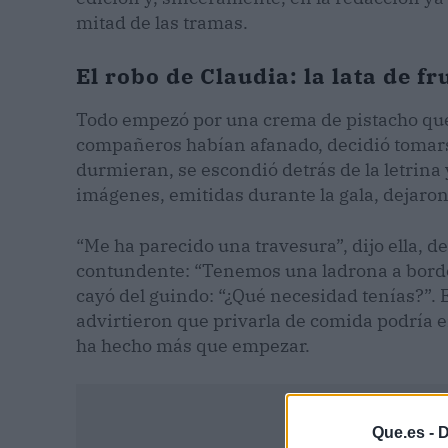
mitad de las tramas.
El robo de Claudia: la lata de 
Todo empezó por una crema de pistacho que
compañeros habían afanado, decidió tomarse
durmieran, se escondió detrás de la letrina 
imágenes, emitidas durante la gala, dejaron 
“Me ha parecido una travesura”, dijo ella, d
contundente: “Tenemos una ladrona a bordo”.
cayó del guindo: “¿Qué necesidad tenías?”. E
advirtieron que privarla de comida podría e
ha hecho más que empezar.
Que.es -
D