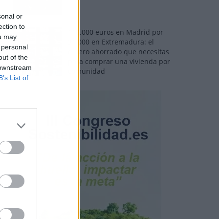
sonal or
ection to
110.000 euros en Madrid por
ou may
31.000 en Extremadura: el
 personal
dinero ahorrado que necesitas
out of the
para comprar una vivienda por
 downstream
comunidad
B’s List of