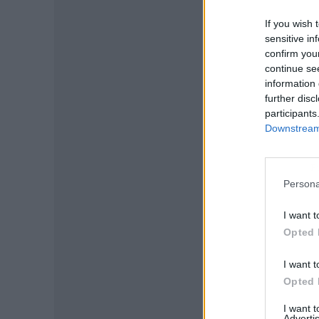
If you wish 
sensitive in
confirm you
continue se
information 
further disc
participants
Downstream 
P
Persona
I want t
Opted 
I want t
Opted 
I want 
Advertis