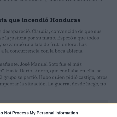
fruta que incendió Honduras
 desapareció. Claudia, convencida de que sus
 la justicia por su mano. Esperó a que todos
y se zampó una lata de fruta entera. Las
a la concurrencia con la boca abierta.
esafiante. José Manuel Soto fue el más
 Hasta Darío Linero, que confiaba en ella, se
l grupo se partió. Hubo quien pidió castigo, otros
mpeorar la situación. La guerra, desde luego, no
o Not Process My Personal Information