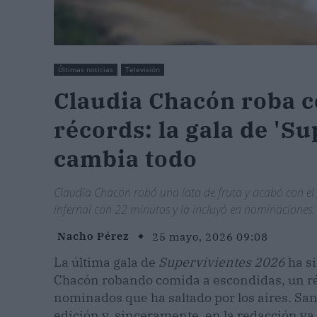
Últimas noticias
Televisión
Claudia Chacón roba c
récords: la gala de 'S
cambia todo
Claudia Chacón robó una lata de fruta y acabó con el g
infernal con 22 minutos y la incluyó en nominaciones. 
Nacho Pérez
25 mayo, 2026 09:08
La última gala de
Supervivientes 2026
ha si
Chacón robando comida a escondidas, un réco
nominados que ha saltado por los aires. Sa
edición y, sinceramente, en la redacción y