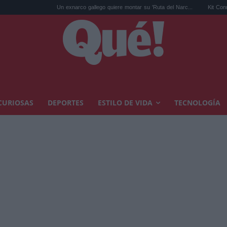
Un exnarco gallego quiere montar su 'Ruta del Narc...
Kit Connor será Cíclo
CURIOSAS
DEPORTES
ESTILO DE VIDA
TECNOLOGÍA