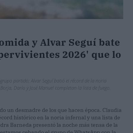
omida y Alvar Seguí bate
upervivientes 2026' que lo
rupo partido; Alvar Seguí batió el récord de la noria
Borja, Darío y José Manuel completan la lista de fuego.
do un desmadre de los que hacen época. Claudia
rd histórico en la noria infernal y una lista de
ndra Barneda presentó la noche más tensa de la
a estamos cebando el grupo de WhatsApp con la