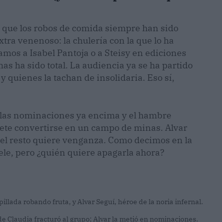
e que los robos de comida siempre han sido
xtra venenoso: la chulería con la que lo ha
amos a Isabel Pantoja o a Steisy en ediciones
as ha sido total. La audiencia ya se ha partido
y quienes la tachan de insolidaria. Eso sí,
 las nominaciones ya encima y el hambre
ete convertirse en un campo de minas. Alvar
y el resto quiere venganza. Como decimos en la
 tele, pero ¿quién quiere apagarla ahora?
illada robando fruta, y Alvar Seguí, héroe de la noria infernal.
 de Claudia fracturó al grupo; Alvar la metió en nominaciones.