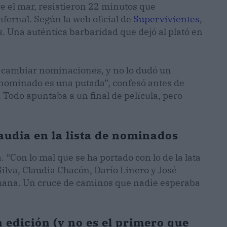
e el mar, resistieron 22 minutos que
nfernal. Según la web oficial de
Supervivientes
,
. Una auténtica barbaridad que dejó al plató en
de cambiar nominaciones, y no lo dudó un
r nominado es una putada”, confesó antes de
. Todo apuntaba a un final de película, pero
laudia en la lista de nominados
. “Con lo mal que se ha portado con lo de la lata
a Silva, Claudia Chacón, Darío Linero y José
emana. Un cruce de caminos que nadie esperaba
a edición (y no es el primero que