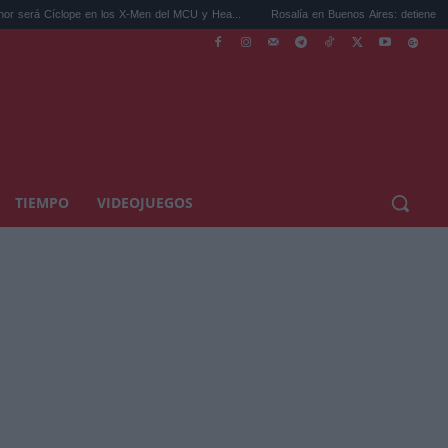
pe en los X-Men del MCU y Hea...
Rosalía en Buenos Aires: detiene el tráfico y se s..
TIEMPO
VIDEOJUEGOS