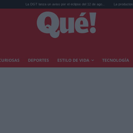
 DGT lanza un aviso por el eclipse del 12 de ago...
La productora de Bond desvela el
CURIOSAS
DEPORTES
ESTILO DE VIDA
TECNOLOGÍA