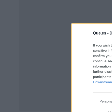
Que.es -
D
P
If you wish 
sensitive in
confirm you
continue se
information 
further disc
participants
Downstream 
Persona