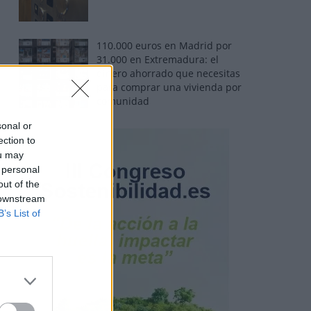
110.000 euros en Madrid por
31.000 en Extremadura: el
dinero ahorrado que necesitas
para comprar una vivienda por
comunidad
sonal or
ection to
ou may
 personal
out of the
 downstream
B’s List of