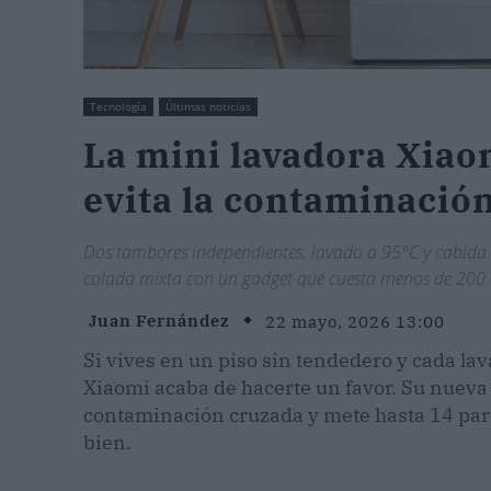
Tecnología
Últimas noticias
La mini lavadora Xiao
evita la contaminación
Dos tambores independientes, lavado a 95°C y cabida p
colada mixta con un gadget que cuesta menos de 200 
Juan Fernández
22 mayo, 2026 13:00
Si vives en un piso sin tendedero y cada lav
Xiaomi acaba de hacerte un favor. Su nueva 
contaminación cruzada y mete hasta 14 pares 
bien.