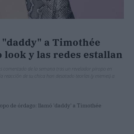
n "daddy" a Timothée
look y las redes estallan
s comentado de la semana tras un revelador piropo en
 la reacción de su chica han desatado teorías (y memes) a
ropo de órdago: llamó 'daddy' a Timothée