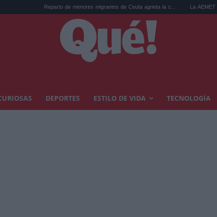
Reparto de menores migrantes de Ceuta agrieta la c...
La AEMET prepara una pred
CURIOSAS
DEPORTES
ESTILO DE VIDA
TECNOLOGÍA