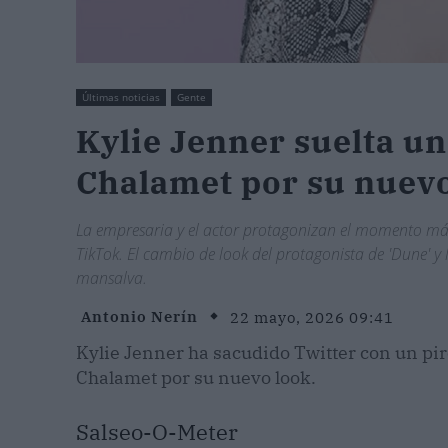
Últimas noticias
Gente
Kylie Jenner suelta u
Chalamet por su nuevo 
La empresaria y el actor protagonizan el momento má
TikTok. El cambio de look del protagonista de 'Dune' y
mansalva.
Antonio Nerín
22 mayo, 2026 09:41
Kylie Jenner ha sacudido Twitter con un pi
Chalamet por su nuevo look.
Salseo-O-Meter