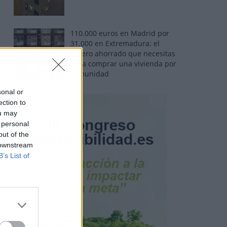
110.000 euros en Madrid por
31.000 en Extremadura: el
dinero ahorrado que necesitas
para comprar una vivienda por
comunidad
sonal or
ection to
ou may
 personal
out of the
 downstream
B’s List of