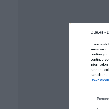
Que.es -
D
If you wish 
P
sensitive in
confirm you
continue se
information 
further disc
participants
Downstream 
Persona