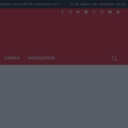
icción especial para el e...
En los lugares más misteriosos del planeta: Stoneh...
TIEMPO
VIDEOJUEGOS