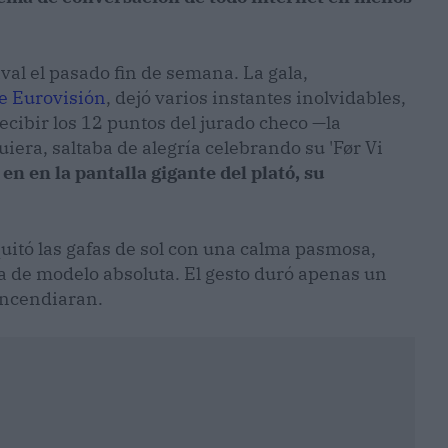
ival el pasado fin de semana. La gala,
de Eurovisión
, dejó varios instantes inolvidables,
cibir los 12 puntos del jurado checo —la
era, saltaba de alegría celebrando su 'Før Vi
 en en la pantalla gigante del plató, su
quitó las gafas de sol con una calma pasmosa,
a de modelo absoluta. El gesto duró apenas un
incendiaran.