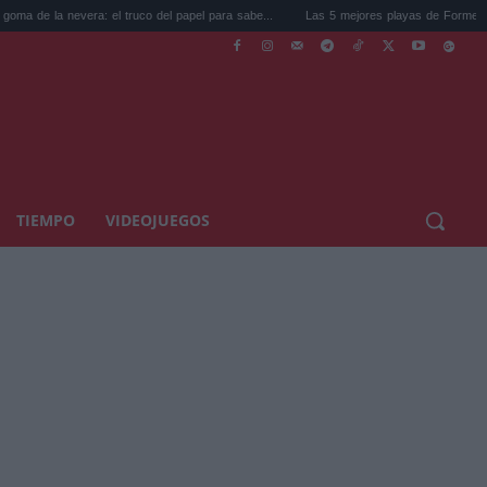
a: el truco del papel para sabe...
Las 5 mejores playas de Formentera para ir este v
TIEMPO
VIDEOJUEGOS