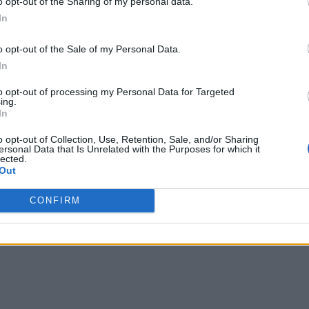
o opt-out of the Sharing of my personal data.
In
o opt-out of the Sale of my Personal Data.
eceiving 12 points from Czechia was one of
In
 the jury voting sequence 💀
to opt-out of processing my Personal Data for Targeted
each
in
eurovision
ing.
In
o opt-out of Collection, Use, Retention, Sale, and/or Sharing
ersonal Data that Is Unrelated with the Purposes for which it
lected.
Out
CONFIRM