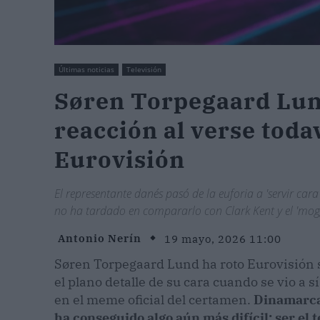
Últimas noticias
Televisión
Søren Torpegaard Lund
reacción al verse toda
Eurovisión
El representante danés pasó de la euforia a 'servir cara
no ha tardado en compararlo con Clark Kent y el 'mogg
Antonio Nerín
19 mayo, 2026 11:00
Søren Torpegaard Lund ha roto Eurovisión si
el plano detalle de su cara cuando se vio a
en el meme oficial del certamen.
Dinamarca 
ha conseguido algo aún más difícil: ser el