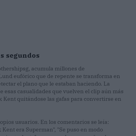
dos segundos
othershipsg, acumula millones de
 Lund eufórico que de repente se transforma en
etectar el plano que le estaban haciendo. La
 esas casualidades que vuelven el clip aún más
rk Kent quitándose las gafas para convertirse en
opios usuarios. En los comentarios se leía:
k Kent era Superman", "Se puso en modo