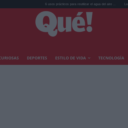
6 usos prácticos para reutilizar el agua del aire ...
La goma de la never
CURIOSAS
DEPORTES
ESTILO DE VIDA
TECNOLOGÍA