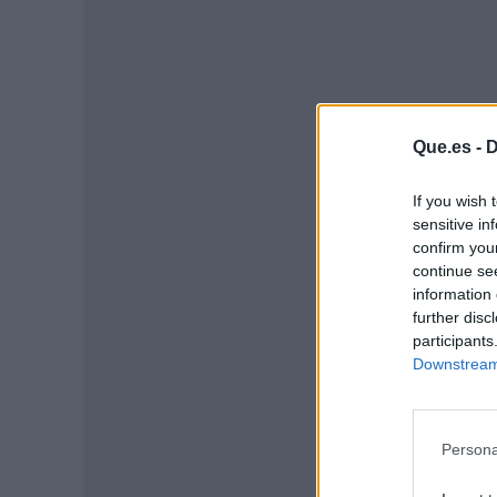
Que.es -
D
If you wish 
P
sensitive in
confirm you
continue se
information 
further disc
participants
Downstream 
Persona