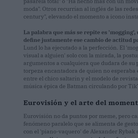
pasarela total" o "Ha hecho más con un mo
moda". Otros recurrían al inglés de las redes:
century", elevando el momento a icono inst
La palabra que más se repite es 'mogging',
define justamente ese cambio de actitud p
Lund lo ha ejecutado a la perfección. El 'mog
visual a alguien' solo con la mirada, la post
argumentos a cualquiera que dudara de su
torpeza encantadora de quien no esperaba el 
entre el chico saltarín y el modelo de revist
música épica de Batman circulando por Tik
Eurovisión y el arte del momento
Eurovisión no da puntos por meme, pero cas
fenómeno paralelo que se alimenta de gestos
con el 'piano-vaquero' de Alexander Rybak 