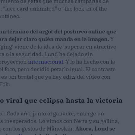
vimiento de gafas que muchas campañas de
 "face card unlimited" o "the lock-in of the
antáneo.
 un término del argot del postureo online que
ara dejar claro quién manda en la imagen.
Y
ging' viene de la idea de 'superar en atractivo
ura o la seguridad. Lund ha dejado sin
 proyección
internacional
. Y lo ha hecho con la
foco, pero decidió petarlo igual. El contraste
a es tan brutal que ya hay edits del vídeo con
Tok.
 viral que eclipsa hasta la victoria
i. Cada año, junto al ganador, emerge un
 inesperados. Lo vimos con Netta y su gallina,
o con los gestos de Måneskin.
Ahora, Lund se