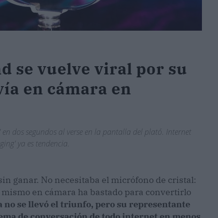
 se vuelve viral por su
vía en cámara en
' en dos segundos al verse en la pantalla del plató. Internet
ing' ya es tendencia.
n ganar. No necesitaba el micrófono de cristal:
 sí mismo en cámara ha bastado para convertirlo
no se llevó el triunfo, pero su representante
 tema de conversación de todo internet en menos