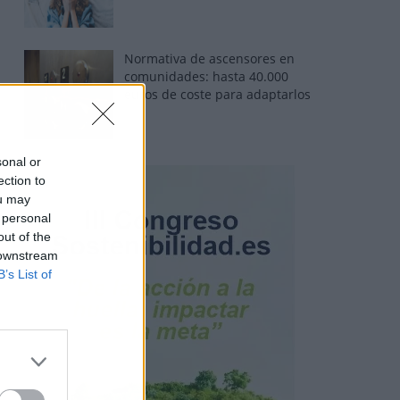
Normativa de ascensores en
comunidades: hasta 40.000
euros de coste para adaptarlos
sonal or
ection to
ou may
 personal
out of the
 downstream
B’s List of