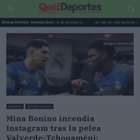
Morera recupera los dibujos de juventud d...
Las olas de calor aceleran el envejecimi
Últimas Noticias
- Noticias Que!:
Deportes
Últimas noticias
Mina Bonino incendia
Instagram tras la pelea
Valverde-Tchouaméni: