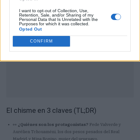
Publicidad
I want to opt-out of Collection, Use,
Retention, Sale, and/or Sharing of my
Personal Data that Is Unrelated with the
Purposes for which it was collected.
Opted Out
CONFIRM
El chisme en 3 claves (TL;DR)
👀
¿Quiénes son los protagonistas?
Fede Valverde y
Aurélien Tchouaméni, los dos pesos pesados del Real
Madrid, y Mina Bonino, mujer del uruguayo.