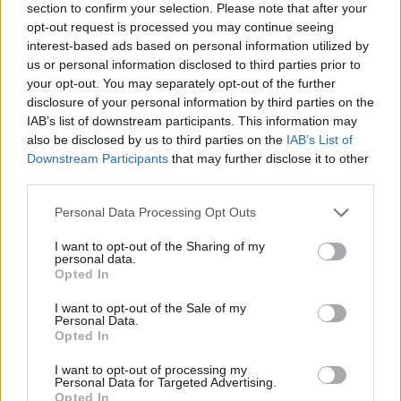
section to confirm your selection. Please note that after your
llaga que más duele: la impunidad con que se
opt-out request is processed you may continue seeing
acosa en redes a las familias de los deportistas
interest-based ads based on personal information utilized by
cuando las cosas se tuercen. Y eso,
más allá de
us or personal information disclosed to third parties prior to
your opt-out. You may separately opt-out of the further
números y expedientes, es el verdadero
disclosure of your personal information by third parties on the
debate que deja este culebrón.
IAB’s list of downstream participants. This information may
also be disclosed by us to third parties on the
IAB’s List of
Downstream Participants
that may further disclose it to other
third parties.
Personal Data Processing Opt Outs
I want to opt-out of the Sharing of my
personal data.
Opted In
I want to opt-out of the Sale of my
Personal Data.
Opted In
I want to opt-out of processing my
Personal Data for Targeted Advertising.
Opted In