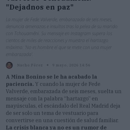
"Dejadnos en paz"
La mujer de Fede Valverde, embarazada de seis meses,
denuncia amenazas e insultos tras la pelea de su marido
con Tchouaméni. Su mensaje en Instagram supera los
cientos de miles de reacciones y muestra el hartazgo
máximo: 'No es hombre el que se mete con una mujer
embarazada'.
9 mayo, 2026 14:56
Nacho Pérez
A Mina Bonino se le ha acabado la
paciencia.
Y cuando la mujer de Fede
Valverde, embarazada de seis meses, suelta un
mensaje con la palabra “hartazgo” en
mayúsculas, el escándalo del Real Madrid deja
de ser solo un tema de vestuario para
convertirse en una cuestión de salud familiar.
La crisis blanca ya no es un rumor de