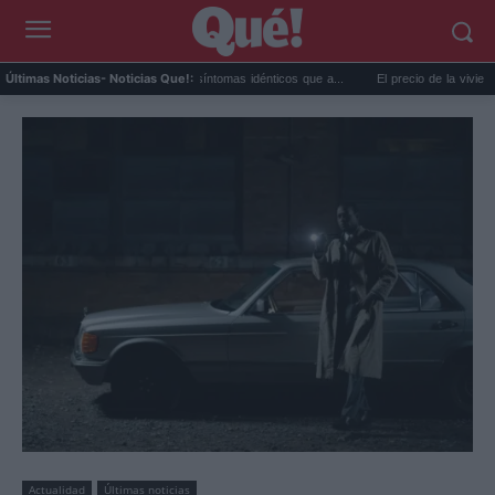
Calor extremo y ansiedad: síntomas idénticos que a...
El precio de la vivienda en Va
Últimas Noticias
- Noticias Que!:
Actualidad
Últimas noticias