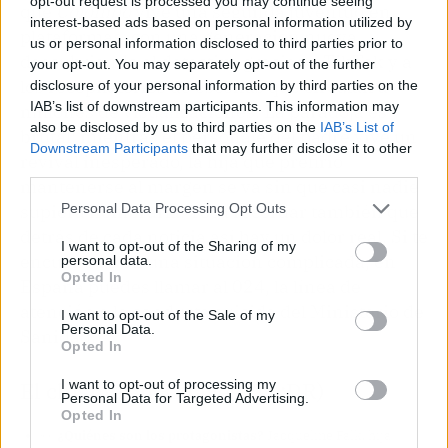
opt-out request is processed you may continue seeing
que
Colombo
vive una segunda juventud en
interest-based ads based on personal information utilized by
plataformas, con una generación nueva
us or personal information disclosed to third parties prior to
descubriendo al detective gracias a TikTok y a
your opt-out. You may separately opt-out of the further
los recopilatorios de escenas que circulan a
disclosure of your personal information by third parties on the
IAB’s list of downstream participants. This information may
millones de visualizaciones. La paradoja es
also be disclosed by us to third parties on the
IAB’s List of
brutal: mientras el personaje del padre vive un
Downstream Participants
that may further disclose it to other
revival inesperado, la hija que prefirió
third parties.
mantenerse al margen se va sin que casi nadie
supiera nombrarla. Toca recordar también que
Personal Data Processing Opt Outs
detrás de cada noticia así hay un dolor real. Si te
I want to opt-out of the Sharing of my
encuentras en una situación complicada, en
personal data.
Opted In
España puedes llamar al 024, la línea de
atención a la conducta suicida del Ministerio de
I want to opt-out of the Sale of my
Personal Data.
Sanidad.
Opted In
I want to opt-out of processing my
El chisme en 3 claves (TL;DR)
Personal Data for Targeted Advertising.
Opted In
👀
¿Quiénes son los protagonistas?
Jacqueline Falk, hija