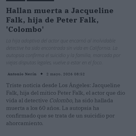
Hallan muerta a Jacqueline
Falk, hija de Peter Falk,
'Colombo'
La hija adoptiva del actor que encarnó al inolvidable
detective ha sido encontrada sin vida en California. La
autopsia confirma el suicidio y la familia, marcada por
viejas disputas legales, vuelve a estar en el foco.
2 mayo, 2026 08:52
Antonio Nerín
Triste noticia desde Los Ángeles: Jacqueline
Falk, hija del mítico Peter Falk, el actor que dio
vida al detective
Colombo
, ha sido hallada
muerta a los 60 años. La autopsia ha
confirmado que se trata de un suicidio por
ahorcamiento.