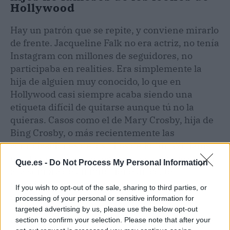
Hollywood
Hay un patrón que se repite, y conviene mirarlo
de frente. Jacqueline Falk no era actriz, no tenía
Instagram con millones de seguidores, no
participaba en realities. Era simplemente la
hija de alguien muy conocido, lo que en
Hollywood casi siempre acaba siendo una
etiqueta difícil de quitarse aunque tú no la
quieras. Casos como el de Mary Crosby, hija de
Bing Crosby, o más recientemente las
complicaciones de los hijos de Robin Williams
tras la muerte del actor, demuestran que crecer
Que.es -
Do Not Process My Personal Information
a la sombra de un mito tiene un coste
emocional que rara vez se cuenta en los
If you wish to opt-out of the sale, sharing to third parties, or
obituarios.
processing of your personal or sensitive information for
targeted advertising by us, please use the below opt-out
section to confirm your selection. Please note that after your
Su muerte, además, llega en un momento en el