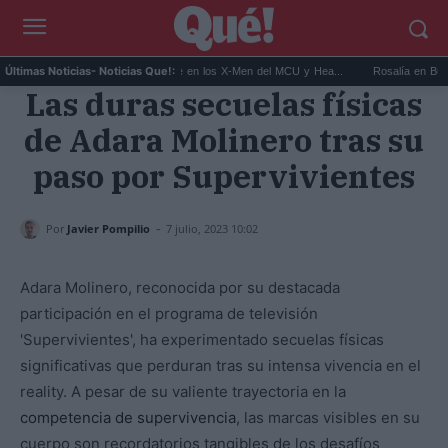
.
Kit Connor será Cíclope en los X-Men del MCU y Hea...
Rosalía en Buenos Air
Últimas Noticias
- Noticias Que!:
Las duras secuelas físicas
de Adara Molinero tras su
paso por Supervivientes
-
Por
Javier Pompilio
7 julio, 2023 10:02
Adara Molinero, reconocida por su destacada
participación en el programa de televisión
'Supervivientes', ha experimentado secuelas físicas
significativas que perduran tras su intensa vivencia en el
reality. A pesar de su valiente trayectoria en la
competencia de supervivencia
, las marcas visibles en su
cuerpo son recordatorios tangibles de los desafíos