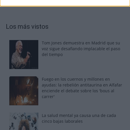
Los más vistos
Tom Jones demuestra en Madrid que su
voz sigue desafiando implacable el paso
del tiempo
Fuego en los cuernos y millones en
ayudas: la rebelión antitaurina en Alfafar
enciende el debate sobre los 'bous al
carrer'
La salud mental ya causa una de cada
cinco bajas laborales