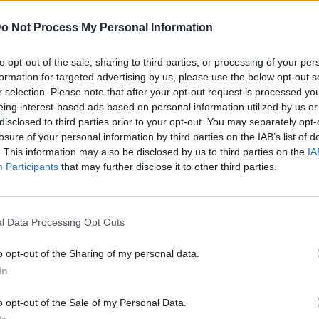
 a las celebraciones de la Semana Europea de la
o Not Process My Personal Information
tivos y actividades lúdicas que se desarrollará
resentado este jueves en rueda de prensa por el
to opt-out of the sale, sharing to third parties, or processing of your per
a de Movilidad Sostenible, María José Roca,
formation for targeted advertising by us, please use the below opt-out s
n.
r selection. Please note that after your opt-out request is processed y
eing interest-based ads based on personal information utilized by us or
resentación que “para el grupo de Gobierno la
disclosed to third parties prior to your opt-out. You may separately opt-
uro de la ciudad, ya que se enmarca dentro de una
losure of your personal information by third parties on the IAB’s list of
. This information may also be disclosed by us to third parties on the
IA
ida de todos los que vivimos en el municipio. El
Participants
that may further disclose it to other third parties.
ad son el mejor legado que le podemos dejar a las
l Data Processing Opt Outs
o opt-out of the Sharing of my personal data.
In
o opt-out of the Sale of my Personal Data.