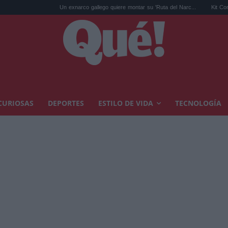
Un exnarco gallego quiere montar su 'Ruta del Narc...
Kit Connor será Cícl
CURIOSAS
DEPORTES
ESTILO DE VIDA
TECNOLOGÍA