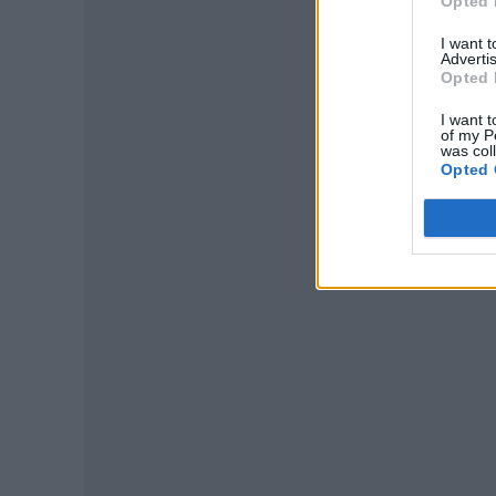
Opted 
I want 
Advertis
Opted 
I want t
of my P
was col
Opted 
P