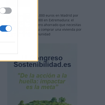
110.000 euros en Madrid por
31.000 en Extremadura: el
dinero ahorrado que necesitas
para comprar una vivienda por
comunidad