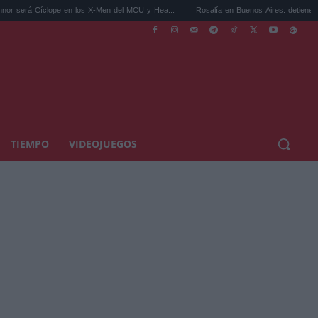
ope en los X-Men del MCU y Hea...
Rosalía en Buenos Aires: detiene el tráfico y se s.
TIEMPO
VIDEOJUEGOS