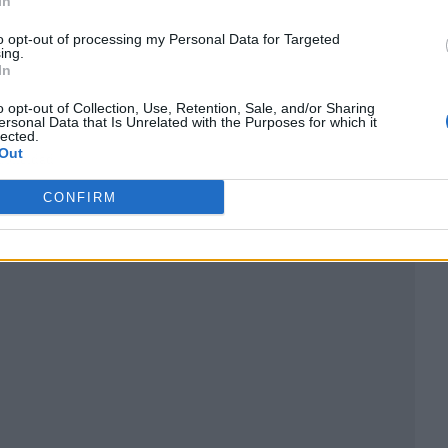
In
to opt-out of processing my Personal Data for Targeted
ing.
In
o opt-out of Collection, Use, Retention, Sale, and/or Sharing
ersonal Data that Is Unrelated with the Purposes for which it
lected.
Out
ublicidad
CONFIRM