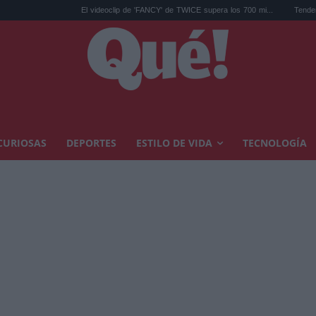
El videoclip de 'FANCY' de TWICE supera los 700 mi...
Tendencias decoración ot
CURIOSAS
DEPORTES
ESTILO DE VIDA
TECNOLOGÍA