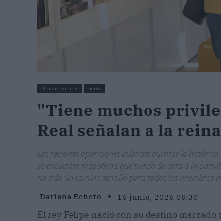
Últimas noticias
Gente
"Tiene muchos privile
Real señalan a la reina
Las recientes apariciones públicas durante la histórica
se encuentra más sólida que nunca de cara a la opinión
ha sido un camino sencillo para todos los miembros de
Dariana Echeto
16 junio, 2026 08:30
El rey Felipe nació con su destino marcado 