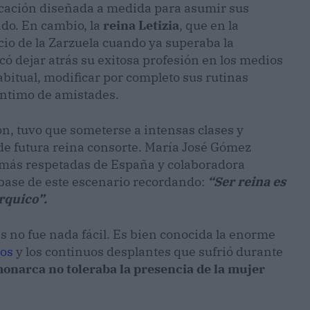
ducación diseñada a medida para asumir sus
ado. En cambio, la
reina Letizia
, que en la
acio de la Zarzuela cuando ya superaba la
có dejar atrás su exitosa profesión en los medios
bitual, modificar por completo sus rutinas
 íntimo de amistades.
n, tuvo que someterse a intensas clases y
de futura reina consorte. María José Gómez
a más respetadas de España y colaboradora
a base de este escenario recordando:
“Ser reina es
rquico”.
as no fue nada fácil. Es bien conocida la enorme
los
y los continuos desplantes que sufrió durante
monarca no toleraba la presencia de la mujer