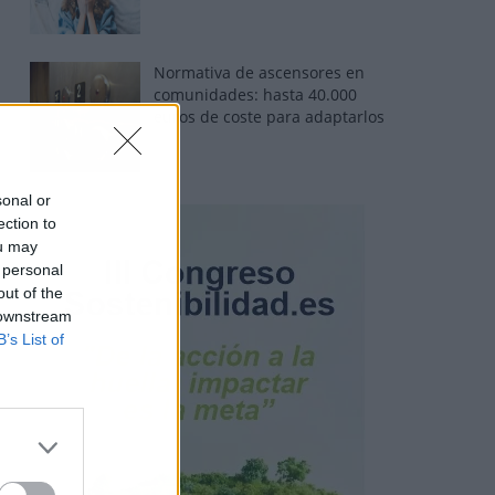
Normativa de ascensores en
comunidades: hasta 40.000
euros de coste para adaptarlos
sonal or
ection to
ou may
 personal
out of the
 downstream
B’s List of