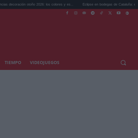
oño 2026: los colores y es...
Eclipse en bodegas de Cataluña: el plan perfecto p...
TIEMPO
VIDEOJUEGOS