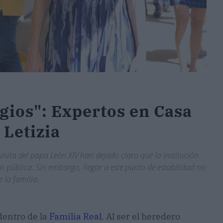
gios": Expertos en Casa
 Letizia
 visita del papa León XIV han dejado claro que la institución
 pública. Sin embargo, llegar a este punto de estabilidad no
 la familia.
dentro de la
Familia Real
. Al ser el heredero