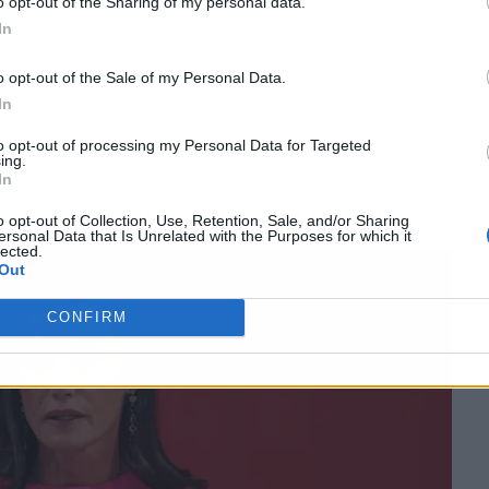
o opt-out of the Sharing of my personal data.
In
o opt-out of the Sale of my Personal Data.
In
to opt-out of processing my Personal Data for Targeted
ing.
In
na Letizia por encima del individuo
o opt-out of Collection, Use, Retention, Sale, and/or Sharing
ersonal Data that Is Unrelated with the Purposes for which it
lected.
Out
CONFIRM