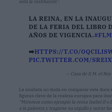
está la institución”.
LA REINA, EN LA INAUGU
DE LA FERIA DEL LIBRO 
AÑOS DE VIGENCIA.
#FLM
➡️
HTTPS://T.CO/OQCILIS
PIC.TWITTER.COM/SREI
— Casa de S.M. el Re
La analista no duda en comparar esta dura 
figuras clave de la realeza europea para ilust
“Miremos como ejemplo la reina Isabel II o l
a la palestra y tragarse su orgullo y mirar 