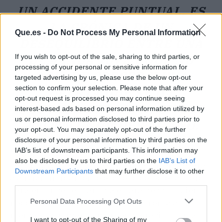
UN ACCIDENTE PUNTUAL, ES
LA CRÓNICA DE UN
Que.es -
Do Not Process My Personal Information
DESEQUILIBRIO ENTRE UNA
DEMANDA JOVEN QUE NO
If you wish to opt-out of the sale, sharing to third parties, or
processing of your personal or sensitive information for
DEJA DE CRECER Y UNA
targeted advertising by us, please use the below opt-out
section to confirm your selection. Please note that after your
OFERTA QUE SE HA
opt-out request is processed you may continue seeing
QUEDADO ATASCADA EN LAS
interest-based ads based on personal information utilized by
us or personal information disclosed to third parties prior to
200.000 UNIDADES AL AÑO.
your opt-out. You may separately opt-out of the further
disclosure of your personal information by third parties on the
IAB’s list of downstream participants. This information may
Mirando a 2027, el precio crecerá solo un 5,7%,
also be disclosed by us to third parties on the
IAB’s List of
según BBVA, porque la construcción empezará
Downstream Participants
that may further disclose it to other
a aliviar tímidamente el cuello de botella. Pero
third parties.
para entonces el daño ya estará hecho: quien
necesite comprar este año se enfrenta a un
Personal Data Processing Opt Outs
mercado con menos margen y precios por las
I want to opt-out of the Sharing of my