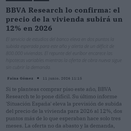
BBVA Research lo confirma: el
precio de la vivienda subirá un
12% en 2026
El servicio de estudios del banco eleva en dos puntos la
subida esperada para este año y alerta de un déficit de
800.000 viviendas. El repunte del euríbor encarece las
hipotecas variables mientras la oferta de obra nueva sigue
sin cubrir la demanda.
11 junio, 2026 11:15
Faina Gómez
Si te planteas comprar piso este año, BBVA
Research te lo pone difícil. Su último informe
'Situación España' eleva la previsión de subida
del precio de la vivienda para 2026 al 12%, dos
puntos más de lo que esperaban hace solo tres
meses. La oferta no da abasto y la demanda,