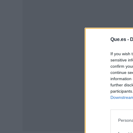
Que.es -
D
P
If you wish 
sensitive in
confirm you
continue se
information 
further disc
participants
Downstream 
Persona