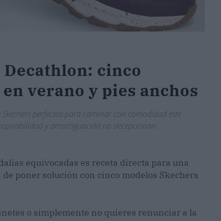
 Decathlon: cinco
en verano y pies anchos
e Skechers perfectos para caminar con comodidad este
ranspirabilidad y amortiguación no decepcionan.
ndalias equivocadas es receta directa para una
 de poner solución con cinco modelos Skechers
juanetes o simplemente no quieres renunciar a la