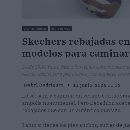
Últimas noticias
Estilo de vida
Skechers rebajadas en
modelos para caminar 
Desde 39,98 euros, Decathlon rebaja cinco modelos d
verano. Ideales para pies anchos y con juanetes, su t
Isabel Rodríguez
11 junio, 2026 11:13
Lo sé: salir a caminar en verano con las sa
ampolla monumental. Pero Decathlon acaba
rebajados que son un auténtico puntazo.
Tanto si tienes los pies anchos, sufres de 