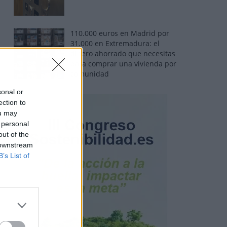
110.000 euros en Madrid por
31.000 en Extremadura: el
dinero ahorrado que necesitas
para comprar una vivienda por
comunidad
sonal or
ection to
ou may
 personal
out of the
 downstream
B’s List of