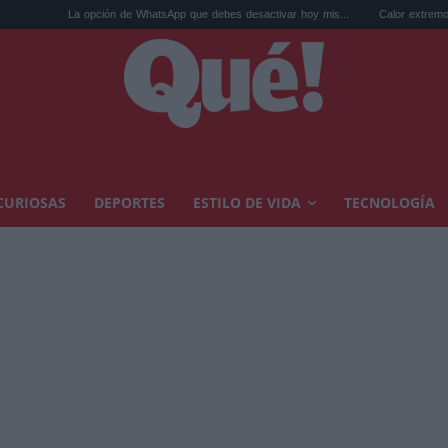
pción de WhatsApp que debes desactivar hoy mis...
Calor extremo y ansiedad: sínto
CURIOSAS
DEPORTES
ESTILO DE VIDA
TECNOLOGÍA