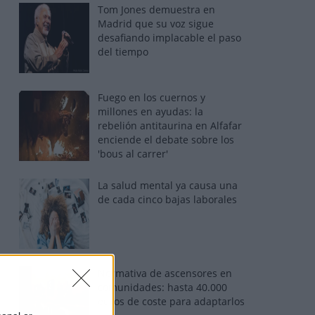
Tom Jones demuestra en
Madrid que su voz sigue
desafiando implacable el paso
del tiempo
Fuego en los cuernos y
millones en ayudas: la
rebelión antitaurina en Alfafar
enciende el debate sobre los
'bous al carrer'
La salud mental ya causa una
de cada cinco bajas laborales
Normativa de ascensores en
comunidades: hasta 40.000
euros de coste para adaptarlos