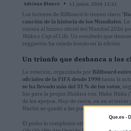
Adriana Blanco
11 junio, 2026 12:51
Los lectores de Billboard lo tienen claro:
'Da
canción de la historia de los Mundiales
. L
corona al himno oficial del Mundial 2026 po
Waka
o
Cup of Life
. Un resultado que demues
reggaetón ha calado hondo en la afición.
Un triunfo que desbanca a los c
La votación, organizada por
Billboard entre
oficiales de la FIFA desde 1990
hasta la act
se ha llevado más del 31 % de los votos
, se
fue para la propia Shakira con
Waka Waka (T
de los apoyos. Muy de cerca, en en el tercer
Martin se quedó a las puertas del 25 %.
Que.es -
D
El podio lo completan otras piezas que tamb
Ole Ola (We Are One)
de Pitbull, Jennifer Lo