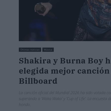
Últimas noticias
Música
Shakira y Burna Boy ha
elegida mejor canción
Billboard
La canción oficial del Mundial 2026 ha sido votada como
superando a 'Waka Waka' y 'Cup of Life'. La encuesta 
hondo.