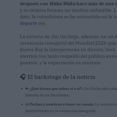
después con
Waka Waka
hace más de una 
y su música forman un tándem imbatible. La
dato: la colombiana se ha convertido en la r
deporte
rey.
La victoria de
Dai Dai
llega, además, en un 
ceremonia inaugural del Mundial 2026 que es
Burna Boy la interpretarán en directo. Ser
aterrice con tanto respaldo del público ante
puestos, y la expectación es máxima.
🎧 El backstage de la noticia
🔑
¿Qué tienes que saber sí o sí?:
Dai Dai
ha sido vota
historia de los Mundiales.
📅
Fechas y nombres a tener en cuenta:
La canción es
interpretarán en la ceremonia inaugural.