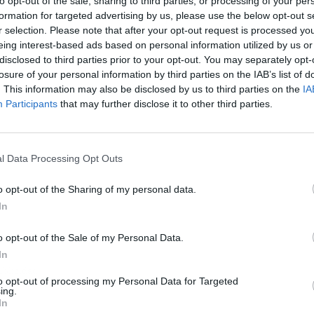
to opt-out of the sale, sharing to third parties, or processing of your per
 con el tirón de la canción que une a la
formation for targeted advertising by us, please use the below opt-out s
r selection. Please note that after your opt-out request is processed y
eing interest-based ads based on personal information utilized by us or
disclosed to third parties prior to your opt-out. You may separately opt-
losure of your personal information by third parties on the IAB’s list of
. This information may also be disclosed by us to third parties on the
IA
Participants
that may further disclose it to other third parties.
l Data Processing Opt Outs
o opt-out of the Sharing of my personal data.
In
o opt-out of the Sale of my Personal Data.
In
ublicidad
to opt-out of processing my Personal Data for Targeted
ing.
In