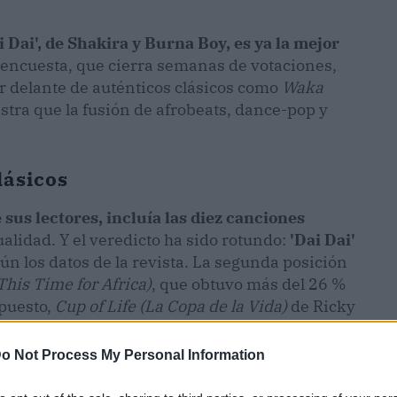
i Dai', de Shakira y Burna Boy, es ya la mejor
a encuesta, que cierra semanas de votaciones,
r delante de auténticos clásicos como
Waka
tra que la fusión de afrobeats, dance-pop y
lásicos
 sus lectores, incluía las diez canciones
ualidad. Y el veredicto ha sido rotundo:
'Dai Dai'
gún los datos de la revista. La segunda posición
his Time for Africa)
, que obtuvo más del 26 %
 puesto,
Cup of Life (La Copa de la Vida)
de Ricky
o Not Process My Personal Information
ién pusieron a bailar al planeta en su momento:
pez y Claudia Leitte, y
The Time of Our Lives
de Il