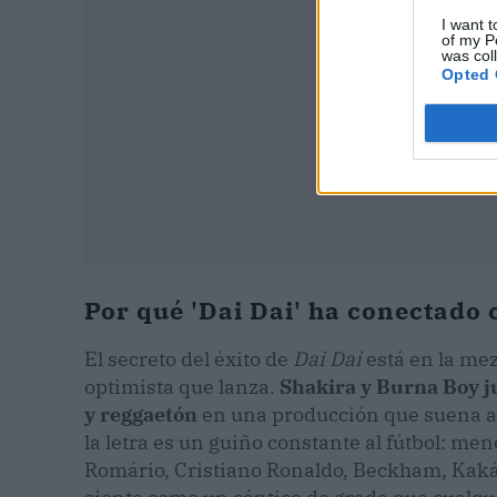
I want t
of my P
was col
Opted 
Por qué 'Dai Dai' ha conectado 
El secreto del éxito de
Dai Dai
está en la me
optimista que lanza.
Shakira y Burna Boy j
y reggaetón
en una producción que suena a
la letra es un guiño constante al fútbol: m
Romário, Cristiano Ronaldo, Beckham, Kaká y