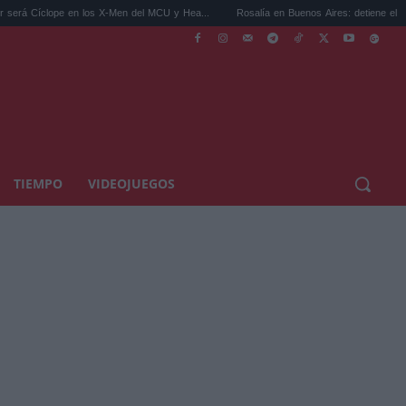
pe en los X-Men del MCU y Hea...
Rosalía en Buenos Aires: detiene el tráfico y se s..
TIEMPO
VIDEOJUEGOS