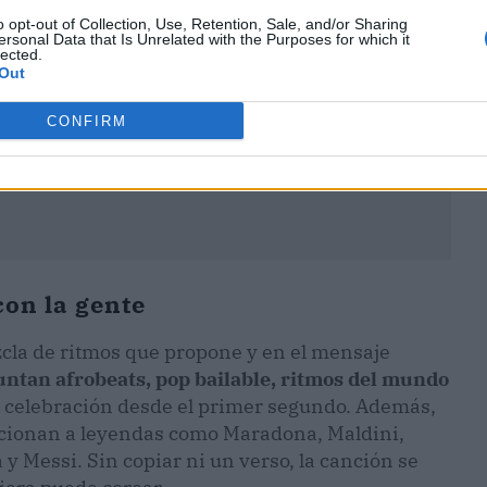
o opt-out of Collection, Use, Retention, Sale, and/or Sharing
ersonal Data that Is Unrelated with the Purposes for which it
lected.
Out
CONFIRM
con la gente
zcla de ritmos que propone y en el mensaje
untan afrobeats, pop bailable, ritmos del mundo
 celebración desde el primer segundo. Además,
encionan a leyendas como Maradona, Maldini,
 Messi. Sin copiar ni un verso, la canción se