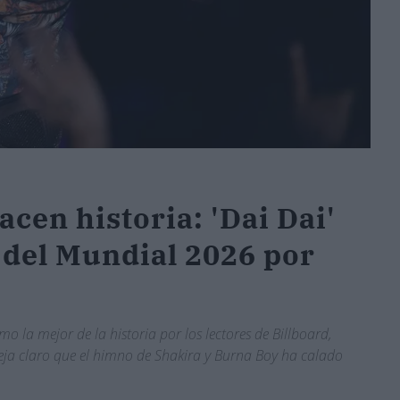
cen historia: 'Dai Dai'
 del Mundial 2026 por
 la mejor de la historia por los lectores de Billboard,
deja claro que el himno de Shakira y Burna Boy ha calado