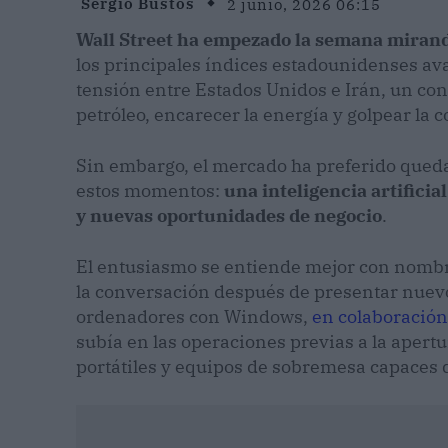
Sergio Bustos
2 junio, 2026 06:15
Wall Street ha empezado la semana mirand
los principales índices estadounidenses av
tensión entre Estados Unidos e Irán, un conf
petróleo, encarecer la energía y golpear la 
Sin embargo, el mercado ha preferido qued
estos momentos:
una inteligencia artifici
y nuevas oportunidades de negocio
.
El entusiasmo se entiende mejor con nomb
la conversación después de presentar nuevos 
ordenadores con Windows,
en colaboración
subía en las operaciones previas a la apert
portátiles y equipos de sobremesa capaces 