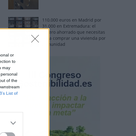
110.000 euros en Madrid por
31.000 en Extremadura: el
dinero ahorrado que necesitas
para comprar una vivienda por
comunidad
sonal or
ection to
ou may
 personal
out of the
 downstream
B’s List of