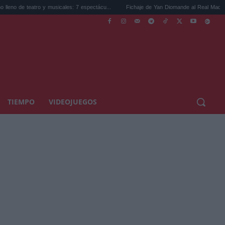
 musicales: 7 espectácu...
Fichaje de Yan Diomande al Real Madrid: pulveriza ...
TIEMPO
VIDEOJUEGOS