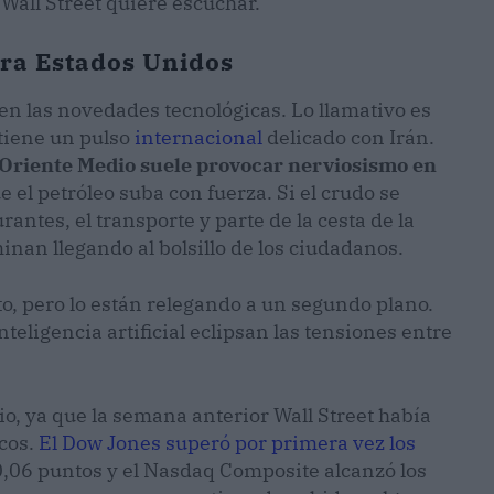
Wall Street quiere escuchar.
ara Estados Unidos
ren las novedades tecnológicas. Lo llamativo es
tiene un pulso
internacional
delicado con Irán.
 Oriente Medio suele provocar nerviosismo en
ue el petróleo suba con fuerza. Si el crudo se
ntes, el transporte y parte de la cesta de la
minan llegando al bolsillo de los ciudadanos.
cto, pero lo están relegando a un segundo plano.
teligencia artificial eclipsan las tensiones entre
nio, ya que la semana anterior Wall Street había
cos.
El Dow Jones superó por primera vez los
0,06 puntos y el Nasdaq Composite alcanzó los