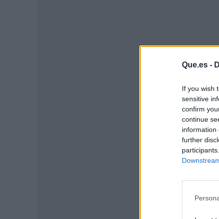
Que.es -
D
If you wish 
sensitive in
confirm you
continue se
P
information 
further disc
participants
Downstream 
Persona