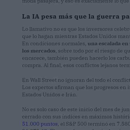
moda pasajera, y eso es exactamente lo que 
La IA pesa más que la guerra p
Lo llamativo no es que los inversores celeb
que lo hagan mientras Estados Unidos man
En condiciones normales,
una escalada en
los mercados
, sobre todo por el riesgo de q
encarece, también pueden hacerlo los carbura
compra. Al final, esos conflictos lejanos ter
En Wall Street no ignoran del todo el confli
Los expertos afirman que los progresos en in
Estados Unidos e Irán.
No es solo caso de este inicio del mes de ju
cerrado con sus índices en máximos históri
51.000 puntos
, el S&P 500 terminó en 7.58