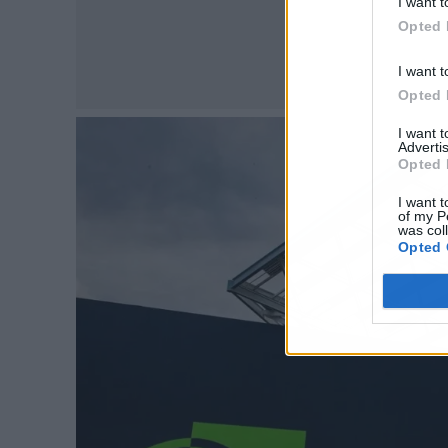
I want t
Opted 
I want t
Opted 
I want 
Advertis
Opted 
I want t
of my P
was col
Opted 