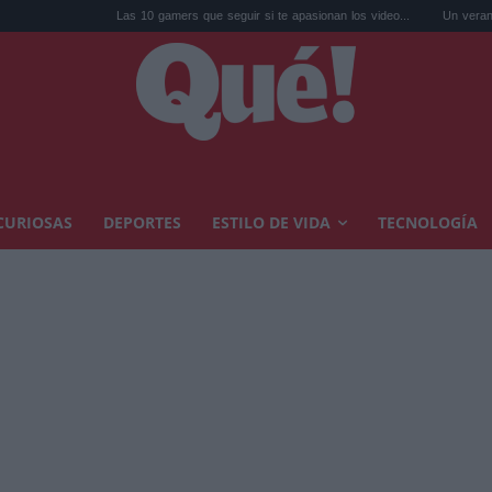
Las 10 gamers que seguir si te apasionan los video...
Un verano lleno de teatro y
CURIOSAS
DEPORTES
ESTILO DE VIDA
TECNOLOGÍA