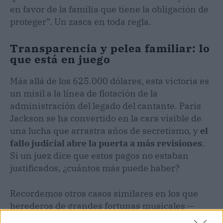
en favor de la familia que tiene la obligación de
proteger”. Un zasca en toda regla.
Transparencia y pelea familiar: lo
que está en juego
Más allá de los 625.000 dólares, esta victoria es
un misil a la línea de flotación de la
administración del legado del cantante. Paris
Jackson se ha convertido en la cara visible de
una lucha que arrastra años de secretismo, y
el
fallo judicial abre la puerta a más revisiones
.
Si un juez dice que estos pagos no estaban
justificados, ¿cuántos más puede haber?
Recordemos otros casos similares en los que
herederos de grandes fortunas musicales —
como los hijos de Prince o de Whitney Houston