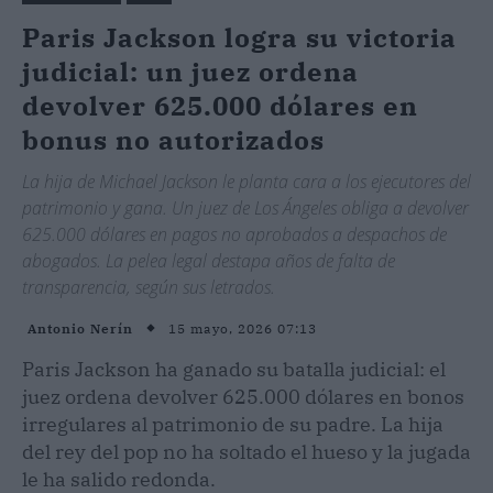
Paris Jackson logra su victoria
judicial: un juez ordena
devolver 625.000 dólares en
bonus no autorizados
La hija de Michael Jackson le planta cara a los ejecutores del
patrimonio y gana. Un juez de Los Ángeles obliga a devolver
625.000 dólares en pagos no aprobados a despachos de
abogados. La pelea legal destapa años de falta de
transparencia, según sus letrados.
15 mayo, 2026 07:13
Antonio Nerín
Paris Jackson ha ganado su batalla judicial: el
juez ordena devolver 625.000 dólares en bonos
irregulares al patrimonio de su padre. La hija
del rey del pop no ha soltado el hueso y la jugada
le ha salido redonda.