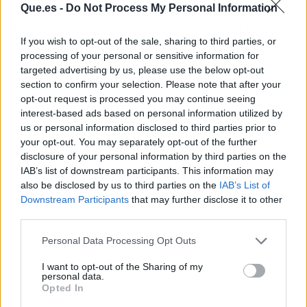
Que.es -
Do Not Process My Personal Information
— tuvieron que acudir a los tribunales para
fiscalizar a los administradores. Aquí el patrón
If you wish to opt-out of the sale, sharing to third parties, or
se repite: patrimonio millonario, ejecutores con
processing of your personal or sensitive information for
mucho poder y una segunda generación que
targeted advertising by us, please use the below opt-out
empieza a preguntar. La diferencia es que Paris
section to confirm your selection. Please note that after your
ha ganado la primera batalla y lo ha hecho con
opt-out request is processed you may continue seeing
un argumentario muy sólido.
interest-based ads based on personal information utilized by
us or personal information disclosed to third parties prior to
your opt-out. You may separately opt-out of the further
disclosure of your personal information by third parties on the
IAB’s list of downstream participants. This information may
also be disclosed by us to third parties on the
IAB’s List of
Downstream Participants
that may further disclose it to other
third parties.
Personal Data Processing Opt Outs
I want to opt-out of the Sharing of my
personal data.
Opted In