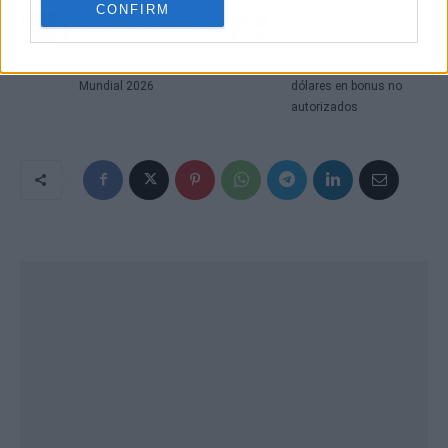
CONFIRM
Madonna, Shakira y BTS
Paris Jackson logra su
pondrán el ritmo en el
victoria judicial: un juez
show del descanso del
ordena devolver 625.000
Mundial 2026
dólares en bonus no
autorizados