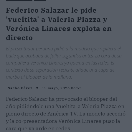
Federico Salazar le pide
'vueltita' a Valeria Piazza y
Verónica Linares explota en
directo
El presentador peruano pidió a la modelo que repitiera el
baile que acababa de fallar segundos antes. La cara de su
compañera Verónica Linares ya quema en las redes. El
contexto de su separación reciente añade una capa de
morbo al blooper de la mañana.
15 mayo, 2026 06:53
Nacho Pérez
Federico Salazar ha provocado el blooper del
año pidiéndole una 'vueltita' a Valeria Piazza en
pleno directo de América TV. La modelo accedió
y la co-presentadora Verónica Linares puso la
cara que ya arde en redes.