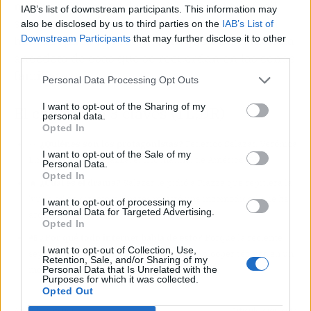
mañanas, ha entrado en el juego del clic fácil
IAB’s list of downstream participants. This information may
sin querer. Y ahora solo queda ver si mañana
also be disclosed by us to third parties on the
IAB’s List of
Downstream Participants
that may further disclose it to other
habrá réplica o si el episodio quedará como una
third parties.
anécdota de esas que se recuerdan en las cenas
familiares.
Personal Data Processing Opt Outs
I want to opt-out of the Sharing of my
El chisme en 3 claves (TL;DR)
personal data.
Opted In
👀
¿Quiénes son los protagonistas?
Federico Salazar, Verónica
I want to opt-out of the Sale of my
Linares y Valeria Piazza, el trío matinal de América TV.
Personal Data.
Opted In
🔥
¿Cuál es el drama?
Salazar le pidió a Piazza que repitiera la
'vueltita' en directo y Linares mostró una incomodidad que ha
I want to opt-out of processing my
Personal Data for Targeted Advertising.
ardido en redes.
Opted In
📲
¿Por qué todo internet habla de esto?
Porque la reciente
I want to opt-out of Collection, Use,
separación del presentador convierte un blooper técnico en un
Retention, Sale, and/or Sharing of my
Personal Data that Is Unrelated with the
momentazo con subtexto sentimental.
Purposes for which it was collected.
Opted Out
Artículo anterior
Artículo siguiente