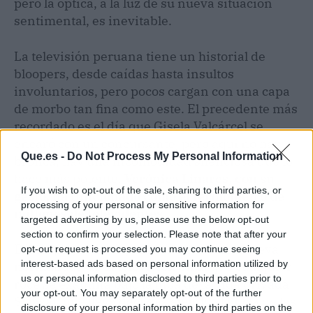
pero la óptica, a la luz de su nueva situación
sentimental, es inevitable.
La televisión peruana tiene un historial de
bloopers, desde caídas hasta insultos
involuntarios, pero pocos cargan con una capa
de morbo tan fina como este. El precedente más
recordado es el día que Gisela Valcárcel se
encaró con un concursante, pero aquí no hay
Que.es -
Do Not Process My Personal Information
bronca, hay una incomodidad silenciosa que lo
hace más potente.
Verónica Linares, con su
If you wish to opt-out of the sale, sharing to third parties, or
gesto, ha funcionado como el termómetro de
processing of your personal or sensitive information for
millones de televidentes.
targeted advertising by us, please use the below opt-out
section to confirm your selection. Please note that after your
El blooper, además, se incrusta en esa nueva
opt-out request is processed you may continue seeing
interest-based ads based on personal information utilized by
normalidad de la televisión en la que cualquier
us or personal information disclosed to third parties prior to
roce se examina bajo la lupa de la vida privada.
your opt-out. You may separately opt-out of the further
Salazar, que lleva décadas siendo el ancla de las
disclosure of your personal information by third parties on the