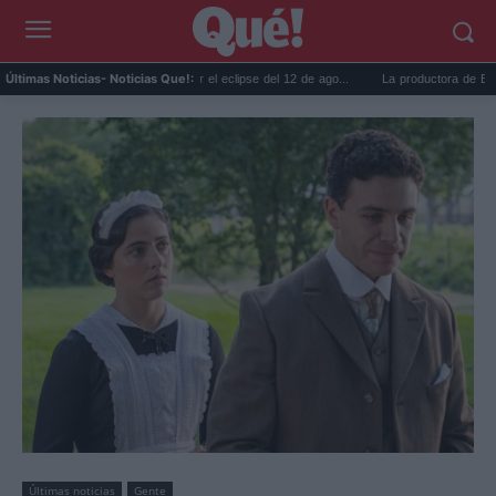
La DGT lanza un aviso por el eclipse del 12 de ago...
La productora de Bond desvela
Últimas Noticias
- Noticias Que!:
Últimas noticias
Gente