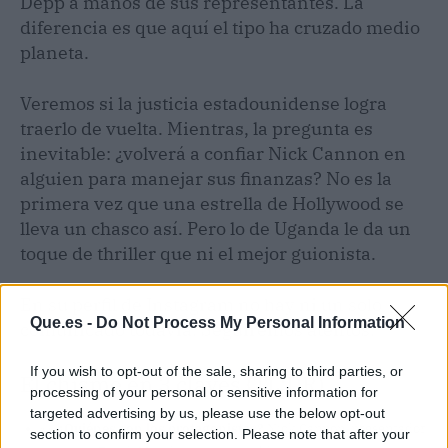
Depp a manos de sus representantes. La
diferencia es que aquí el tipo ha cruzado medio
planeta.
Veremos si la justicia estadounidense logra
traerlo de vuelta. Mientras, la pregunta es
inevitable: ¿volverá a confiar Nick Cannon en
alguien para manejar sus finanzas? No es la
primera vez que una estrella de Hollywood se
lleva un chasco así. Pero lo de Uganda le da un
toque de thriller que ni el mejor guionista.
En su perfil de Instagram no hay ni un solo
Que.es -
Do Not Process My Personal Information
comunicado todavía. Seguiremos atentos.
If you wish to opt-out of the sale, sharing to third parties, or
El chisme en 3 claves (TL;DR)
processing of your personal or sensitive information for
targeted advertising by us, please use the below opt-out
👀
¿Quiénes son los protagonistas?
Nick Cannon, presentador
section to confirm your selection. Please note that after your