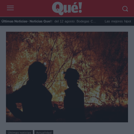
Eclipse solar en Cariñena del 12 agosto: Bodegas C...
Las mejores hipotecas de 
Últimas Noticias
- Noticias Que!:
Últimas noticias
Actualidad