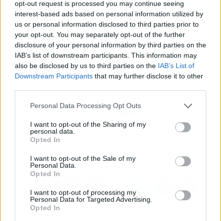
y actor, y Frank Musoke, su ex contable.
opt-out request is processed you may continue seeing
interest-based ads based on personal information utilized by
🔥
¿Cuál es el drama?
Musoke habría desviado más de 2
us or personal information disclosed to third parties prior to
millones de dólares durante años y huido a Uganda.
your opt-out. You may separately opt-out of the further
disclosure of your personal information by third parties on the
📲
¿Por qué todo internet habla de esto?
Porque la trama
IAB’s list of downstream participants. This information may
mezcla dinero, fama y fuga
internacional
con doble
also be disclosed by us to third parties on the
IAB’s List of
nacionalidad.
Downstream Participants
that may further disclose it to other
third parties.
Artículo anterior
Artículo siguiente
Personal Data Processing Opt Outs
Barcelona vs Real
Caen Kiko Matamoros y
Madrid: la crisis blanca y
Makoke: un año y nueve
I want to opt-out of the Sharing of my
el título culé en juego en
meses por lo que
personal data.
Opted In
el Clásico que decide
escondieron a Hacienda
LaLiga
I want to opt-out of the Sale of my
Personal Data.
Opted In
I want to opt-out of processing my
Personal Data for Targeted Advertising.
Opted In