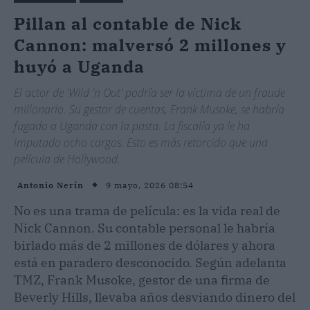
Pillan al contable de Nick
Cannon: malversó 2 millones y
huyó a Uganda
El actor de 'Wild 'n Out' podría ser la víctima de un fraude
millonario. Su gestor de cuentas, Frank Musoke, se habría
fugado a Uganda con la pasta. La fiscalía ya le ha
imputado ocho cargos. Esto es más retorcido que una
película de Hollywood.
9 mayo, 2026 08:54
Antonio Nerín
No es una trama de película: es la vida real de
Nick Cannon. Su contable personal le habría
birlado más de 2 millones de dólares y ahora
está en paradero desconocido. Según adelanta
TMZ, Frank Musoke, gestor de una firma de
Beverly Hills, llevaba años desviando dinero del