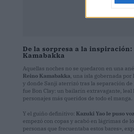
De la sorpresa a la inspiración:
Kamabakka
Aquellas noches no se quedaron en una anéc
Reino Kamabakka
, una isla gobernada por
y donde Sanji aterrizó tras la separación de
fue Bon Clay: un bailarín extravagante, leal
personajes más queridos de todo el manga.
Y el guiño definitivo:
Kazuki Yao le puso voz
empezó con copas y acabó en lágrimas de los
personas que frecuentaba estos bares», expl