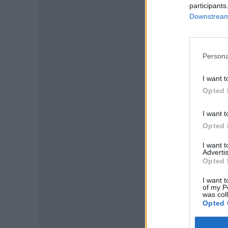
participants
Downstream 
Persona
I want t
Opted 
I want t
Opted 
P
I want 
Advertis
Opted 
I want t
of my P
was col
Opted 