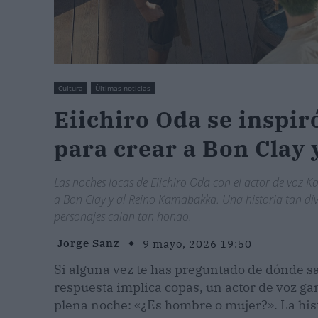
Cultura
Últimas noticias
Eiichiro Oda se inspir
para crear a Bon Cla
Las noches locas de Eiichiro Oda con el actor de voz 
a Bon Clay y al Reino Kamabakka. Una historia tan di
personajes calan tan hondo.
Jorge Sanz
9 mayo, 2026 19:50
Si alguna vez te has preguntado de dónde s
respuesta implica copas, un actor de voz g
plena noche: «¿Es hombre o mujer?». La hist