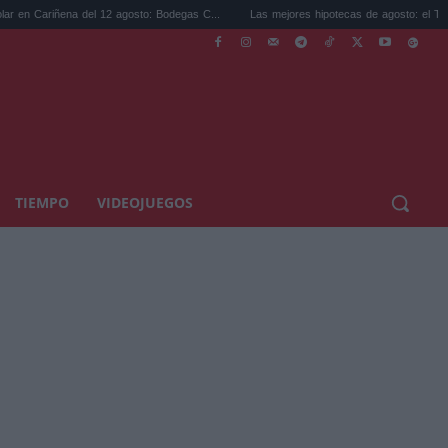
 12 agosto: Bodegas C...
Las mejores hipotecas de agosto: el TAE más compet...
TIEMPO
VIDEOJUEGOS