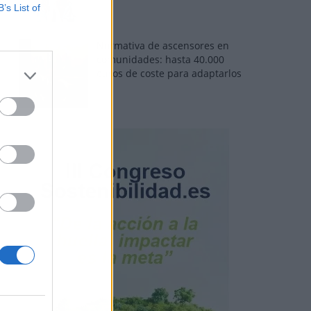
B’s List of
Normativa de ascensores en
comunidades: hasta 40.000
euros de coste para adaptarlos