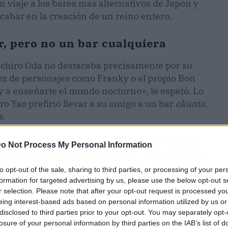
 viaje a los bares más alternativos de Japón y
abar en la creación de un reino entero.
r, pero no un bar cualquiera
iichiro Oda no destacaba precisamente por su
voz de personajes como Franky o el propio Bon
oy a enseñarte el mundo nocturno», le espetó. Lo
o Yao prefirió llevar a su amigo a un bar
okama
,
s.
treintena, se quedó de piedra. Según Yao, Oda
o Not Process My Personal Information
?», señalando a las chicas trans con las que se
Yao le respondía que ellas ya habían hecho el
to opt-out of the sale, sharing to third parties, or processing of your per
sando que iba a tomar algo y salió con material
formation for targeted advertising by us, please use the below opt-out s
r selection. Please note that after your opt-out request is processed y
eing interest-based ads based on personal information utilized by us or
disclosed to third parties prior to your opt-out. You may separately opt-
losure of your personal information by third parties on the IAB’s list of