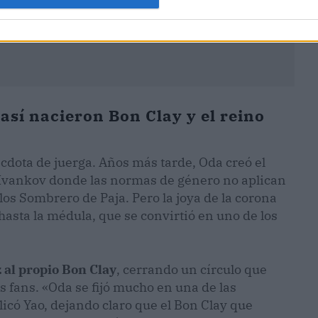
 así nacieron Bon Clay y el reino
dota de juerga. Años más tarde, Oda creó el
 Ivankov donde las normas de género no aplican
 los Sombrero de Paja. Pero la joya de la corona
 hasta la médula, que se convirtió en uno de los
 al propio Bon Clay
, cerrando un círculo que
 fans. «Oda se fijó mucho en una de las
icó Yao, dejando claro que el Bon Clay que