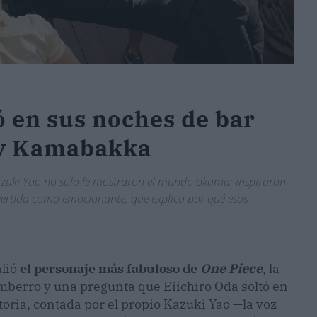
ó en sus noches de bar
y y Kamabakka
Kazuki Yao no solo le mostraron el mundo okama: inspiraron
vertida como emocionante, que explica por qué esos
alió
el personaje más fabuloso de
One Piece
, la
amberro y una pregunta que Eiichiro Oda soltó en
oria, contada por el propio Kazuki Yao —la voz