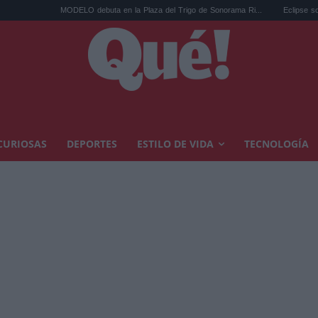
ELO debuta en la Plaza del Trigo de Sonorama Ri...
Eclipse solar en Cariñena del
CURIOSAS
DEPORTES
ESTILO DE VIDA
TECNOLOGÍA