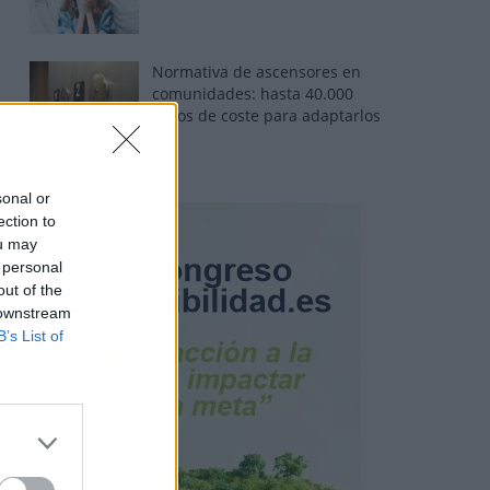
Normativa de ascensores en
comunidades: hasta 40.000
euros de coste para adaptarlos
sonal or
ection to
ou may
 personal
out of the
 downstream
B’s List of