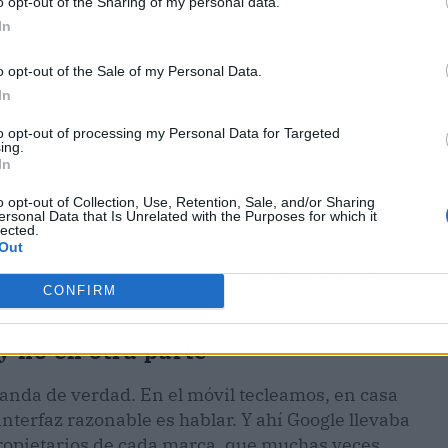
o opt-out of the Sharing of my personal data.
In
o opt-out of the Sale of my Personal Data.
In
to opt-out of processing my Personal Data for Targeted
ing.
In
o opt-out of Collection, Use, Retention, Sale, and/or Sharing
ersonal Data that Is Unrelated with the Purposes for which it
 que Gemini procesa peticiones encadenadas. Le
lected.
 volumen un poco y avísame si hay tráfico en la
Out
ntiende todo. El Asistente de toda la vida con
CONFIRM
y no en otra parte
manda de verdad. En el móvil tecleamos, en casa
interfaz razonable es hablar. Y ahí Google llevaba
ropietarios de cada marca, que muchas veces