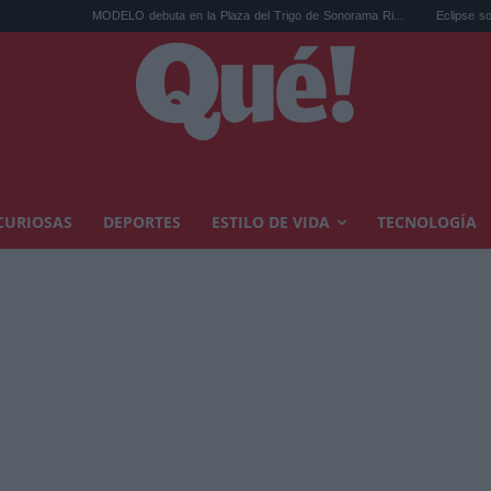
MODELO debuta en la Plaza del Trigo de Sonorama Ri...
Eclipse solar en Cariñen
CURIOSAS
DEPORTES
ESTILO DE VIDA
TECNOLOGÍA