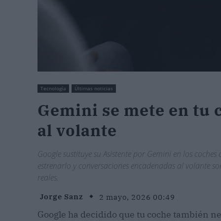
Tecnología
Últimas noticias
Gemini se mete en tu c
al volante
Google sustituye su Asistente por Gemini en los coches
estrenarlo y conversaciones encadenadas al volante so
reales.
Jorge Sanz
2 mayo, 2026 00:49
Google ha decidido que tu coche también ne