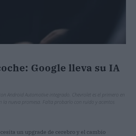
oche: Google lleva su IA
 con Android Automotive integrado. Chevrolet es el primero en
n la nueva promesa. Falta probarlo con ruido y acentos
cesita un upgrade de cerebro y el cambio