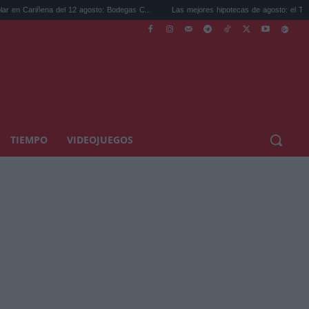
a del 12 agosto: Bodegas C...
Las mejores hipotecas de agosto: el TAE más compet.
TIEMPO
VIDEOJUEGOS