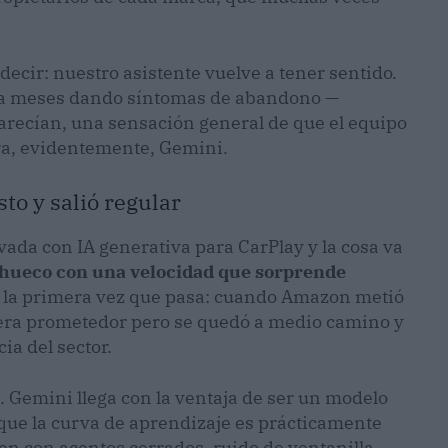
ecir: nuestro asistente vuelve a tener sentido.
vaba meses dando síntomas de abandono —
parecían, una sensación general de que el equipo
era, evidentemente, Gemini.
sto y salió regular
ada con IA generativa para CarPlay y la cosa va
 hueco con una velocidad que sorprende
 la primera vez que pasa: cuando Amazon metió
 era prometedor pero se quedó a medio camino y
ia del sector.
. Gemini llega con la ventaja de ser un modelo
 que la curva de aprendizaje es prácticamente
ien con acentos cerrados, ruido de ventanilla