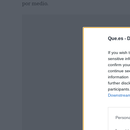
por medio.
Que.es -
D
If you wish 
sensitive in
confirm you
continue se
information 
further disc
participants
Downstream 
P
Persona