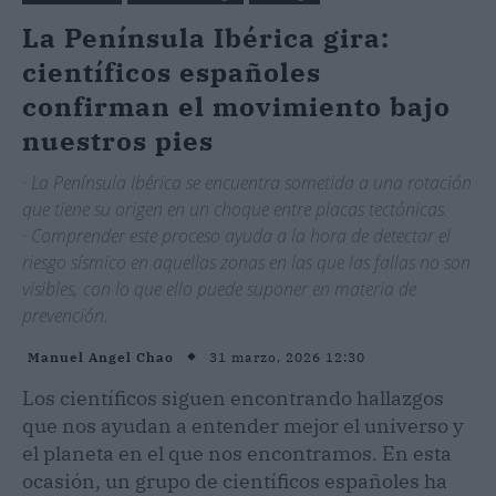
La Península Ibérica gira:
científicos españoles
confirman el movimiento bajo
nuestros pies
· La Península Ibérica se encuentra sometida a una rotación
que tiene su origen en un choque entre placas tectónicas.
· Comprender este proceso ayuda a la hora de detectar el
riesgo sísmico en aquellas zonas en las que las fallas no son
visibles, con lo que ello puede suponer en materia de
prevención.
31 marzo, 2026 12:30
Manuel Angel Chao
Los científicos siguen encontrando hallazgos
que nos ayudan a entender mejor el universo y
el planeta en el que nos encontramos. En esta
ocasión, un grupo de científicos españoles ha