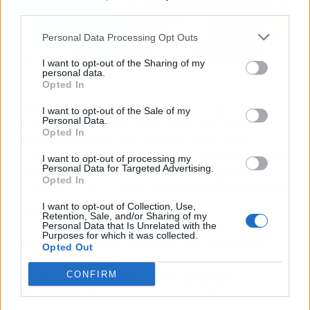
third parties.
Personal Data Processing Opt Outs
I want to opt-out of the Sharing of my
personal data.
Fuente: Unsplash
Opted In
Mientras la ciencia nos muestra cómo
varias
I want to opt-out of the Sale of my
ciudades de Andalucía se están deformando
,
Personal Data.
Opted In
nos encontramos con nuevos datos que
prueban el giro de la Península Ibérica. Gracias
I want to opt-out of processing my
Personal Data for Targeted Advertising.
a diferentes fuentes satelitales y registros
Opted In
sísmicos, se ha podido
monitorizar el territorio
con gran precisión
.
I want to opt-out of Collection, Use,
Retention, Sale, and/or Sharing of my
Personal Data that Is Unrelated with the
Purposes for which it was collected.
Las herramientas utilizadas han registrado
Opted Out
desplazamientos milimétricos, dejando claro
CONFIRM
que
la Península Ibérica se desplaza
lentamente
. Asimismo, los investigadores han