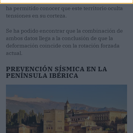
analizado la geometría de las fallas activas, que
ha permitido conocer que este territorio oculta
tensiones en su corteza.
Se ha podido encontrar que la combinación de
ambos datos llega a la conclusión de que la
deformación coincide con la rotación forzada
actual.
PREVENCIÓN SÍSMICA EN LA
PENÍNSULA IBÉRICA