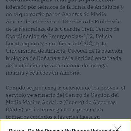
liderado por técnicos de la Junta de Andalucía y
en el que participaron Agentes de Medio
Ambiente, efectivos del Servicio de Protección
de la Naturaleza de la Guardia Civil, Centro de
Coordinación de Emergencias-112, Policía
Local, expertos científicos del CSIC, de la
Universidad de Almería, Cecoual de la estación
biológica de Doñana y de la entidad encargada
de la atención de varamientos de tortuga
marina y cetáceos en Almería.
Cuando se produzca la eclosión de los huevos, el
servicio veterinario del Centro de Gestión del
Medio Marino Andaluz (Cegma) de Algeciras
(Cádiz) será el encargado de prestar los
primeros cuidados a las crías hasta su
liberación en el mar.
Que.es -
Do Not Process My Personal Information