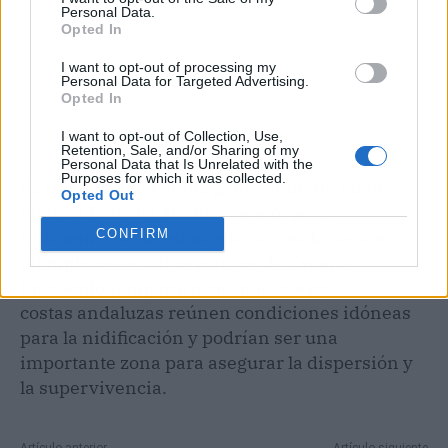
Personal Data.
Opted In
I want to opt-out of processing my
Personal Data for Targeted Advertising.
Opted In
I want to opt-out of Collection, Use,
Retention, Sale, and/or Sharing of my
Personal Data that Is Unrelated with the
Purposes for which it was collected.
La tortuga boba anida generalmente en la
Opted Out
cuenca Este del Mediterráneo, pero
últimamente se están encontrando varios
CONFIRM
ejemplares en otros puntos de España,
buscando temperaturas más suaves.
Las
costas andaluzas reúnen condiciones idóneas
para la nidificación y podrían ser una
importante zona para asegurar la dispersión y
la supervivencia.
Artículo anterior
Artículo siguiente