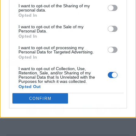
🔥
¿Por qué importa?
Es el regreso del director a la ciencia
I want to opt-out of the Sharing of my
personal data.
ficción alienígena, con un reparto de altura y un misterio que
Opted In
atrapa.
I want to opt-out of the Sale of my
🤔
¿Nos afecta o es solo un meme?
Afecta a tu plan de fin de
Personal Data.
Opted In
semana: mañana hay palomitas y Spielberg en vena.
I want to opt-out of processing my
Personal Data for Targeted Advertising.
Artículo anterior
Artículo siguiente
Opted In
"Lo estaba pasando
Incendio en Magaluf
fatal": El secreto de Ana
(Mallorca): dos muertos
I want to opt-out of Collection, Use,
Retention, Sale, and/or Sharing of my
Mena sobre su peor
y 24 heridos
Personal Data that Is Unrelated with the
momento en directo sale
Purposes for which it was collected.
Opted Out
a la luz
CONFIRM