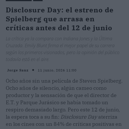
Disclosure Day: el estreno de
Spielberg que arrasa en
críticas antes del 12 de junio
La crítica ya la compara con Indiana Jones y la Última
Cruzada. Emily Blunt firma el mejor papel de su carrera
según los primeros visionados, pero la opinión del público
todavía está en el aire.
11 junio, 2026 11:00
Jorge Sanz
Ocho años sin una película de Steven Spielberg.
Ocho años de silencio, algún cameo como
productor y la sensación de que el director de
E.T. y Parque Jurásico se había tomado un
respiro demasiado largo. Pero este 12 de junio,
la espera toca a su fin:
Disclosure Day
aterriza
en los cines con un 84% de críticas positivas en