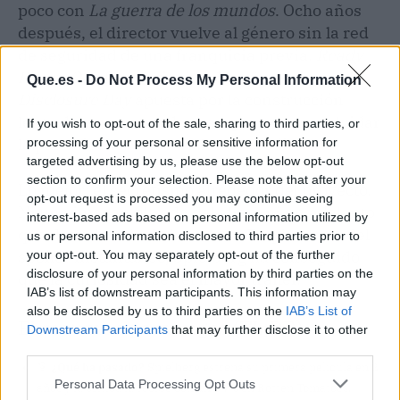
poco con
La guerra de los mundos
. Ocho años
después, el director vuelve al género sin la red
de seguridad de una franquicia previa.
Ready
Player One
fue un tiovivo de referencias;
Que.es -
Do Not Process My Personal Information
Disclosure Day
apuesta por la construcción
lenta del suspense, de esas que te hacen olvidar
If you wish to opt-out of the sale, sharing to third parties, or
la palomita hasta los títulos de crédito.
processing of your personal or sensitive information for
targeted advertising by us, please use the below opt-out
section to confirm your selection. Please note that after your
Lo mejor: el secretismo alrededor del proyecto.
opt-out request is processed you may continue seeing
Ni una imagen filtrada del alien, ni un adelanto
interest-based ads based on personal information utilized by
que desvele más de la cuenta. En plena era del
us or personal information disclosed to third parties prior to
spoiler instantáneo, Spielberg ha conseguido
your opt-out. You may separately opt-out of the further
disclosure of your personal information by third parties on the
que la curiosidad sea el mayor tráiler.
IAB’s list of downstream participants. This information may
also be disclosed by us to third parties on the
IAB’s List of
El resumen para vagos (TL;DR)
Downstream Participants
that may further disclose it to other
third parties.
🎯
¿Qué ha pasado?
Spielberg estrena su primera película en 8
Personal Data Processing Opt Outs
años y la crítica la recibe con un 84% en Rotten Tomatoes.