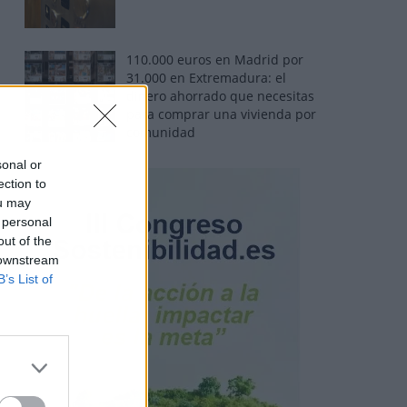
110.000 euros en Madrid por
31.000 en Extremadura: el
dinero ahorrado que necesitas
para comprar una vivienda por
comunidad
sonal or
ection to
ou may
 personal
out of the
 downstream
B’s List of