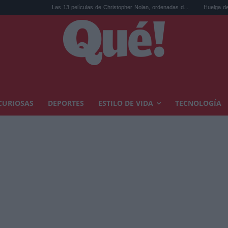
s 13 películas de Christopher Nolan, ordenadas d...
Huelga de médicos: los sindicato
CURIOSAS
DEPORTES
ESTILO DE VIDA
TECNOLOGÍA