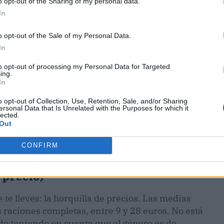
o opt-out of the Sharing of my personal data.
In
o opt-out of the Sale of my Personal Data.
In
de la cocina. Roxana, impulsora del proyecto y
to opt-out of processing my Personal Data for Targeted
cada, ha montado una carta de raciones
ing.
In
basada en producto cuidado y recetas de las que
lores: torreznos, callos, croquetas, gambitas al
o opt-out of Collection, Use, Retention, Sale, and/or Sharing
ersonal Data that Is Unrelated with the Purposes for which it
lected.
Out
e campanillas, quiere ser el sitio al que vuelves
CONFIRM
 precio)
te lleves: la horquilla de precios. Las medias
s raciones completas, entre 9 y 28 euros. No está
do teniendo en cuenta que el género es de