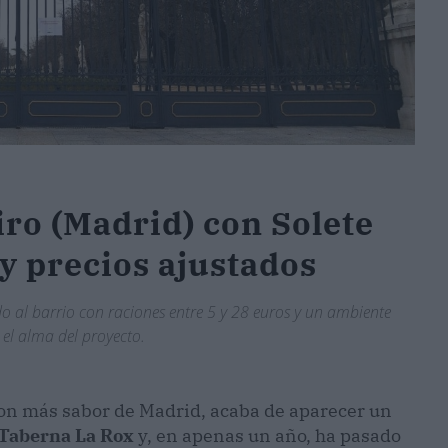
iro (Madrid) con Solete
 y precios ajustados
 al barrio con raciones entre 5 y 28 euros y un ambiente
 el alma del proyecto.
 con más sabor de Madrid, acaba de aparecer un
Taberna La Rox
y, en apenas un año, ha pasado