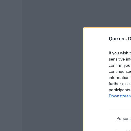
Que.es -
D
If you wish 
sensitive in
confirm you
continue se
P
information 
further disc
participants
Downstream 
Persona