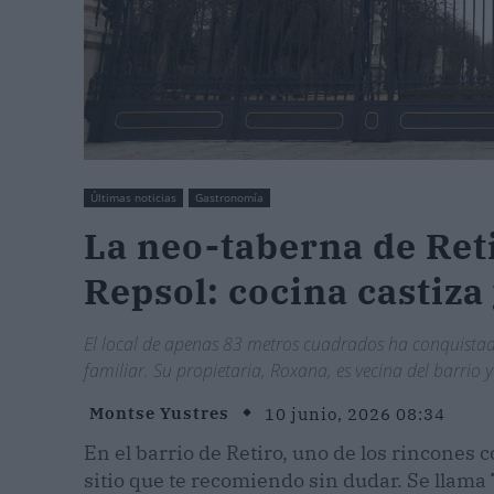
Últimas noticias
Gastronomía
La neo-taberna de Ret
Repsol: cocina castiza
El local de apenas 83 metros cuadrados ha conquistado
familiar. Su propietaria, Roxana, es vecina del barrio y
Montse Yustres
10 junio, 2026 08:34
En el barrio de Retiro, uno de los rincones
sitio que te recomiendo sin dudar. Se llama