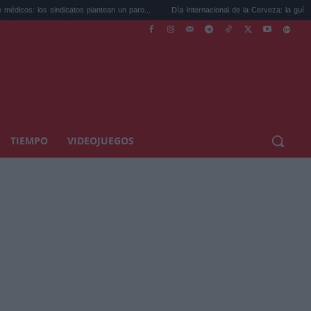
s plantean un paro...
Día Internacional de la Cerveza: la guía para coci...
Birra
TIEMPO
VIDEOJUEGOS