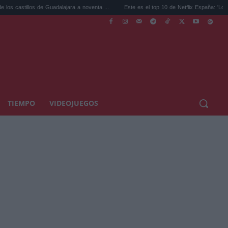
de Guadalajara a noventa ...
Este es el top 10 de Netflix España: 'Los creyente...
TIEMPO
VIDEOJUEGOS