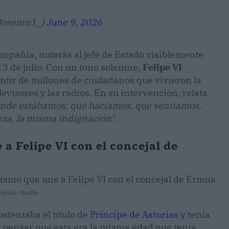
@Josemn1_)
June 9, 2026
ompañía, notarás al jefe de Estado visiblemente
13 de julio. Con un tono solemne,
Felipe VI
tir de millones de ciudadanos que vivieron la
levisores y las radios. En su intervención, relata
nde estábamos, qué hacíamos, que sentíamos.
eza, la misma indignación".
a Felipe VI con el concejal de
Fuente: Netflix
ostentaba el título de
Príncipe de Asturias
y tenía
 pensar que esta era la misma edad que tenía