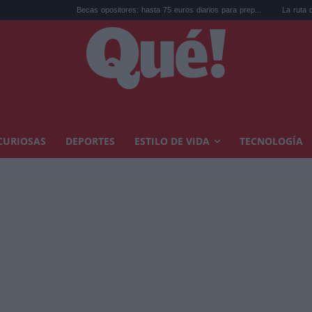
Becas opositores: hasta 75 euros diarios para prep...
La ruta de los castillos 
CURIOSAS
DEPORTES
ESTILO DE VIDA
TECNOLOGÍA