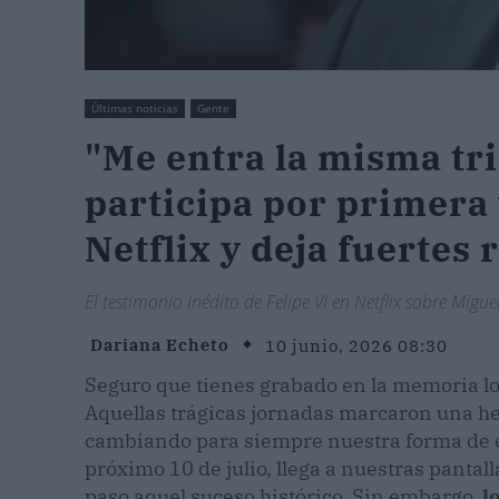
Últimas noticias
Gente
"Me entra la misma tri
participa por primera
Netflix y deja fuertes
El testimonio inédito de Felipe VI en Netflix sobre Mig
Dariana Echeto
10 junio, 2026 08:30
Seguro que tienes grabado en la memoria lo
Aquellas trágicas jornadas marcaron una he
cambiando para siempre nuestra forma de ent
próximo 10 de julio, llega a nuestras pantal
paso aquel suceso histórico. Sin embargo,
l