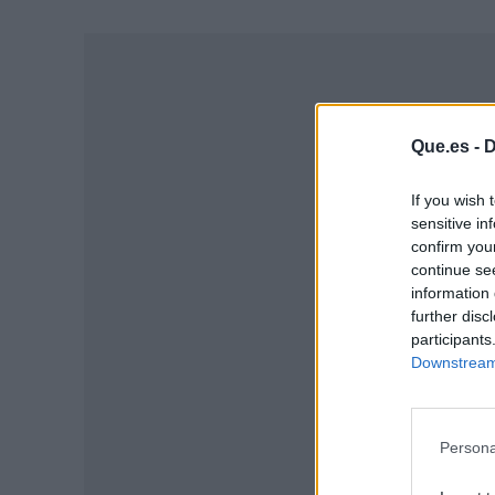
Que.es -
D
If you wish 
sensitive in
confirm you
continue se
information 
further disc
participants
Downstream 
P
Persona