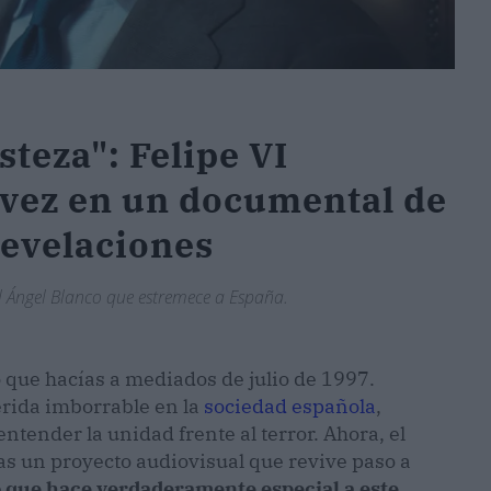
steza": Felipe VI
 vez en un documental de
 revelaciones
uel Ángel Blanco que estremece a España.
 que hacías a mediados de julio de 1997.
rida imborrable en la
sociedad española
,
ender la unidad frente al terror. Ahora, el
las un proyecto audiovisual que revive paso a
o que hace verdaderamente especial a este