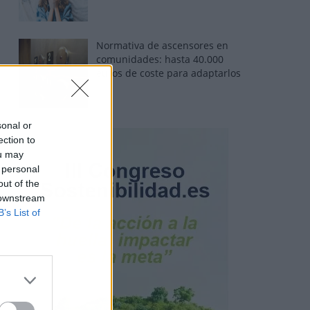
Normativa de ascensores en
comunidades: hasta 40.000
euros de coste para adaptarlos
sonal or
ection to
ou may
 personal
out of the
 downstream
B’s List of