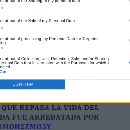
o opt-out of the Sharing of my personal data.
In
o opt-out of the Sale of my Personal Data.
In
to opt-out of processing my Personal Data for Targeted
ing.
In
o opt-out of Collection, Use, Retention, Sale, and/or Sharing
ersonal Data that Is Unrelated with the Purposes for which it
lected.
UELA SE CONVERTIRÁ EN
Out
O DOCUMENTAL DE NETFLIX
CONFIRM
COMO TESTIMONIO. "MIGUEL
HORAS QUE LO CAMBIARON
QUE REPASA LA VIDA DEL
IDA FUE ARREBATADA POR
/GMOH2ZMG5Y