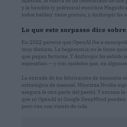
Además, la marca se ha beneficiado de dos p
y la bendita (y polémica) encíclica Magnifi
todos hablan' tiene premio, y Anthropic ha s
Lo que este sorpasso dice sobre 
En 2022 parecía que OpenAI iba a monopoliza
muy distinta. La hegemonía no la tiene qui
que pagan facturas. Y Anthropic ha sabido 
esperaban — y con modelos que, en algunos c
La entrada de los fabricantes de memoria n
estratégica de manual. Mientras Nvidia sig
asegura la otra parte del pastel. Y encima l
que ni OpenAI ni Google DeepMind pueden pr
pero van con viento de cola.