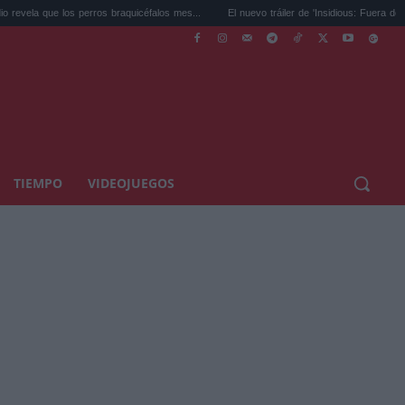
os perros braquicéfalos mes...
El nuevo tráiler de 'Insidious: Fuera del Más Allá...
TIEMPO
VIDEOJUEGOS