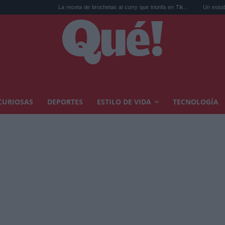
La receta de brochetas al curry que triunfa en Tik...
Un estudio revela que l
CURIOSAS
DEPORTES
ESTILO DE VIDA
TECNOLOGÍA