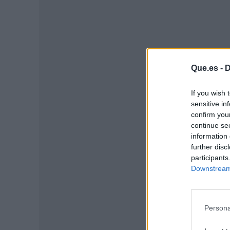
Que.es -
D
If you wish 
sensitive in
confirm you
continue se
information 
P
further disc
participants
Downstream 
Persona