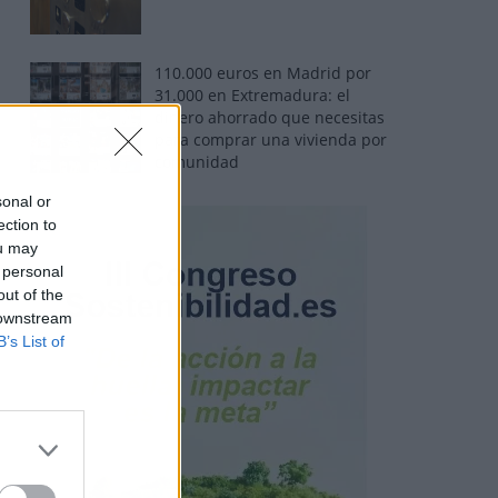
110.000 euros en Madrid por
31.000 en Extremadura: el
dinero ahorrado que necesitas
para comprar una vivienda por
comunidad
sonal or
ection to
ou may
 personal
out of the
 downstream
B’s List of