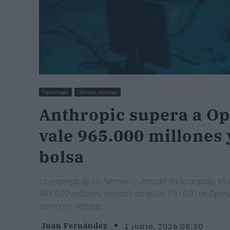
Tecnología
Últimas noticias
Anthropic supera a Ope
vale 965.000 millones 
bolsa
La empresa de los hermanos Amodei ha levantado 65.0
965.000 millones, dejando atrás los 730.000 de OpenAI
parte con ventaja.
Juan Fernández
1 junio, 2026 08:30