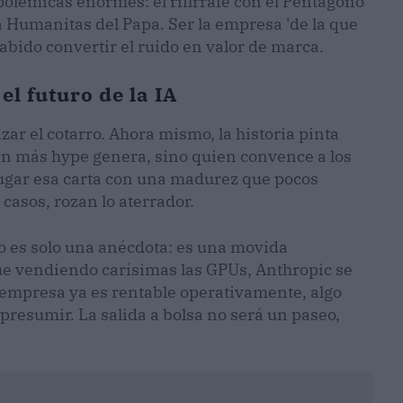
olémicas enormes: el rifirrafe con el Pentágono
ca Humanitas del Papa. Ser la empresa 'de la que
abido convertir el ruido en valor de marca.
el futuro de la IA
r el cotarro. Ahora mismo, la historia pinta
en más hype genera, sino quien convence a los
jugar esa carta con una madurez que pocos
asos, rozan lo aterrador.
o es solo una anécdota: es una movida
ue vendiendo carísimas las GPUs, Anthropic se
a empresa ya es rentable operativamente, algo
esumir. La salida a bolsa no será un paseo,