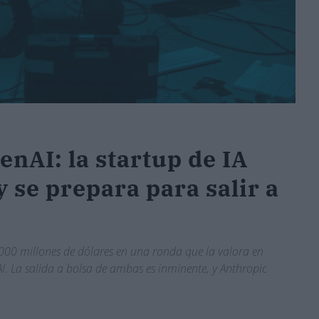
nAI: la startup de IA
y se prepara para salir a
00 millones de dólares en una ronda que la valora en
. La salida a bolsa de ambas es inminente, y Anthropic